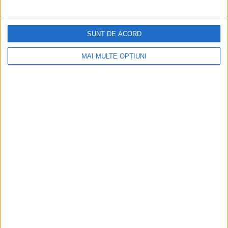
Istoria sloturilor: de la primele aparate
la sloturile online
SUNT DE ACORD
MAI MULTE OPȚIUNI
Istoria dezvoltării cazinourilor în
România: de la saloane sociale, la era
digitală
Figuri istorice celebre în sloturile online:
De la Cleopatra până la Iulius Cezar și
Napoleon Bonaparte
Aprilie 2026