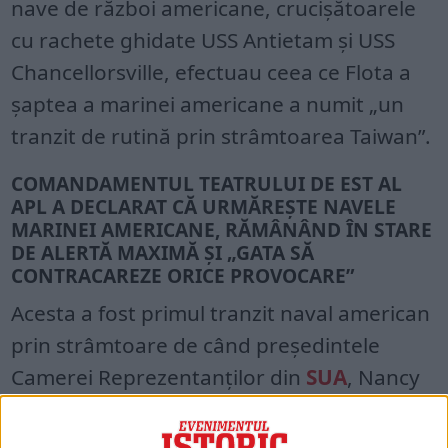
nave de război americane, crucișătoarele
cu rachete ghidate USS Antietam și USS
Chancellorsville, efectuau ceea ce Flota a
șaptea a marinei americane a numit „un
tranzit de rutină prin strâmtoarea Taiwan”.
COMANDAMENTUL TEATRULUI DE EST AL
APL A DECLARAT CĂ URMĂREȘTE NAVELE
MARINEI AMERICANE, RĂMÂNÂND ÎN STARE
DE ALERTĂ MAXIMĂ ȘI „GATA SĂ
CONTRACAREZE ORICE PROVOCARE”
Acesta a fost primul tranzit naval american
prin strâmtoare de când președintele
Camerei Reprezentanților din
SUA
, Nancy
Pelosi, a vizitat Taipei la începutul acestei
luni, ceea ce a înfuriat Beijingul și a