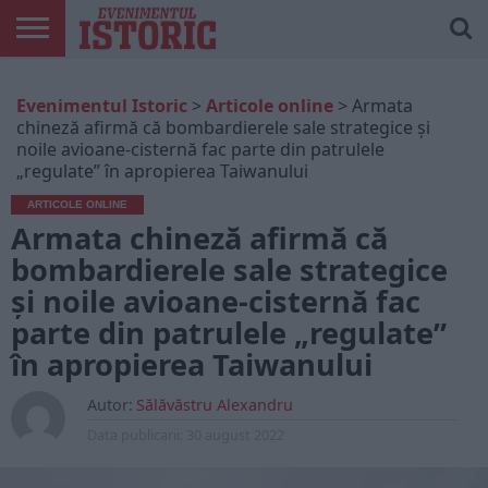
ARTICOLE
ONLINE
EDIȚII
ISTORIC
CONTUL
Evenimentul Istoric
>
Articole online
>
Armata
TIPĂRITE
PLAY
MEU
chineză afirmă că bombardierele sale strategice și
noile avioane-cisternă fac parte din patrulele
„regulate” în apropierea Taiwanului
ARTICOLE ONLINE
Armata chineză afirmă că
bombardierele sale strategice
și noile avioane-cisternă fac
parte din patrulele „regulate”
în apropierea Taiwanului
Autor:
Sălăvăstru Alexandru
Data publicarii:
30 august 2022