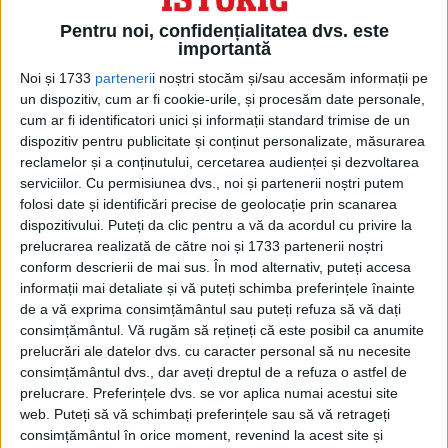
provocat exerciții de amploare ale APL în
Pentru noi, confidențialitatea dvs. este
importantă
jurul insulei.
Noi și 1733
parteneri
i noștri stocăm și/sau accesăm informații pe
un dispozitiv, cum ar fi cookie-urile, și procesăm date personale,
cum ar fi identificatori unici și informații standard trimise de un
dispozitiv pentru publicitate și conținut personalizate, măsurarea
reclamelor și a conținutului, cercetarea audienței și dezvoltarea
serviciilor.
Cu permisiunea dvs., noi și partenerii noștri putem
folosi date și identificări precise de geolocație prin scanarea
dispozitivului. Puteți da clic pentru a vă da acordul cu privire la
prelucrarea realizată de către noi și 1733 partenerii noștri
conform descrierii de mai sus. În mod alternativ, puteți accesa
informații mai detaliate și vă puteți schimba preferințele înainte
de a vă exprima consimțământul sau puteți refuza să vă dați
consimțământul.
Vă rugăm să rețineți că este posibil ca anumite
prelucrări ale datelor dvs. cu caracter personal să nu necesite
Beijingul consideră insula autoguvernată
consimțământul dvs., dar aveți dreptul de a refuza o astfel de
ca făcând parte din teritoriul său și nu a
prelucrare. Preferințele dvs. se vor aplica numai acestui site
web. Puteți să vă schimbați preferințele sau să vă retrageți
exclus niciodată folosirea forței pentru a
consimțământul în orice moment, revenind la acest site și