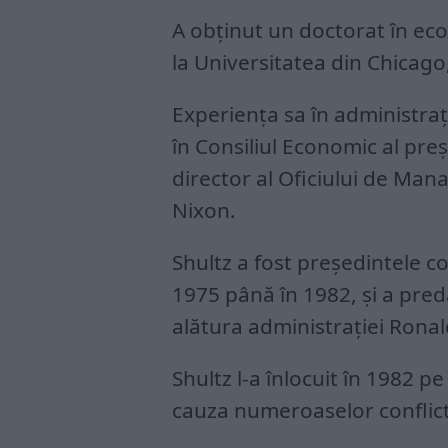
A obținut un doctorat în econ
la Universitatea din Chicago
Experiența sa în administraț
în Consiliul Economic al pre
director al Oficiului de Man
Nixon.
Shultz a fost președintele c
1975 până în 1982, și a pred
alătura administrației Rona
Shultz l-a înlocuit în 1982 
cauza numeroaselor conflicte