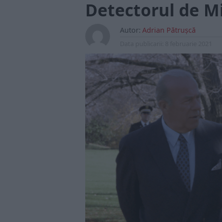
Detectorul de M
Autor:
Adrian Pătrușcă
Data publicarii:
8 februarie 2021