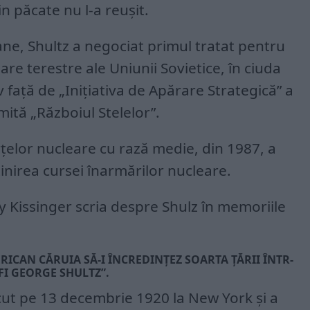
in păcate nu l-a reușit.
ane, Shultz a negociat primul tratat pentru
re terestre ale Uniunii Sovietice, în ciuda
v față de „Inițiativa de Apărare Strategică” a
ită „Războiul Stelelor”.
rțelor nucleare cu rază medie, din 1987, a
tinirea cursei înarmărilor nucleare.
y Kissinger scria despre Shulz în memoriile
RICAN CĂRUIA SĂ-I ÎNCREDINȚEZ SOARTA ȚĂRII ÎNTR-
FI GEORGE SHULTZ”.
cut pe 13 decembrie 1920 la New York și a