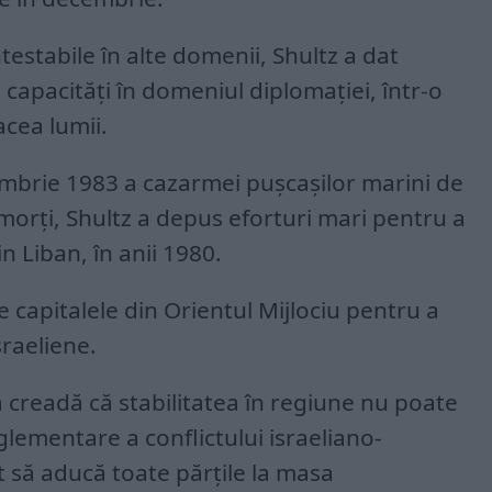
testabile în alte domenii, Shultz a dat
capacități în domeniul diplomației, într-o
cea lumii.
brie 1983 a cazarmei pușcașilor marini de
 morți, Shultz a depus eforturi mari pentru a
n Liban, în anii 1980.
e capitalele din Orientul Mijlociu pentru a
sraeliene.
 creadă că stabilitatea în regiune nu poate
glementare a conflictului israeliano-
t să aducă toate părțile la masa