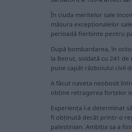
În ciuda meritelor sale incon
măsura excepționalelor sale 
perioadă fierbinte pentru pa
După bombardarea, în octom
la Beirut, soldată cu 241 de
pune capăt războiului civil di
A făcut naveta neobosit într
obține retragerea forțelor i
Experiența l-a determinat să
fi obținută decât printr-o re
palestinian. Ambiția sa a fos