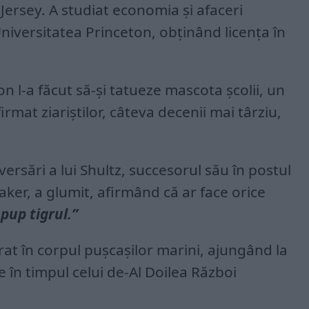
Jersey. A studiat economia și afaceri
Universitatea Princeton, obținând licența în
n l-a făcut să-și tatueze mascota școlii, un
irmat ziariștilor, câteva decenii mai târziu,
versări a lui Shultz, succesorul său în postul
aker, a glumit, afirmând că ar face orice
pup tigrul.”
rat în corpul pușcașilor marini, ajungând la
e în timpul celui de-Al Doilea Război