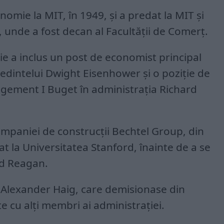
omie la MIT, în 1949, și a predat la MIT și
, unde a fost decan al Facultății de Comerț.
ie a inclus un post de economist principal
ședintelui Dwight Eisenhower și o poziție de
agement I Buget în administrația Richard
ompaniei de construcții Bechtel Group, din
at la Universitatea Stanford, înainte de a se
ld Reagan.
pe Alexander Haig, care demisionase din
 cu alți membri ai administrației.