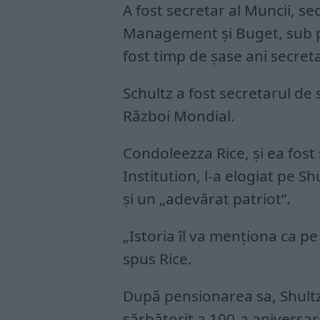
A fost secretar al Muncii, sec
Management și Buget, sub p
fost timp de șase ani secret
Schultz a fost secretarul de
Război Mondial.
Condoleezza Rice, și ea fost 
Institution, l-a elogiat pe 
și un „adevărat patriot”.
„Istoria îl va menționa ca p
spus Rice.
După pensionarea sa, Shultz 
sărbătorit a 100-a aniversa