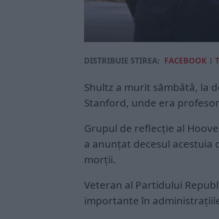
DISTRIBUIE ȘTIREA:
FACEBOOK
|
Shultz a murit sâmbătă, la d
Stanford, unde era profesor
Grupul de reflecție al Hoove
a anunțat decesul acestuia d
morții.
Veteran al Partidului Republ
importante în administrațiil