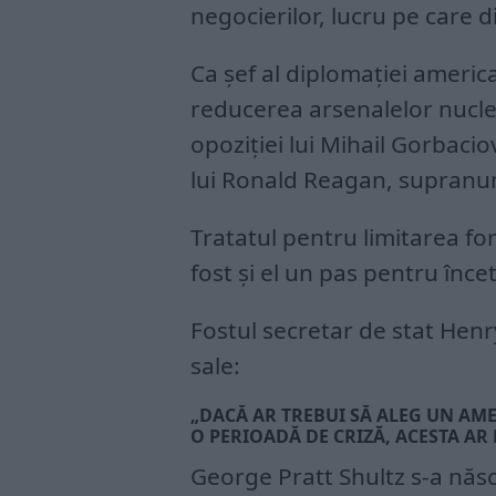
negocierilor, lucru pe care d
Ca șef al diplomației americ
reducerea arsenalelor nuclea
opoziției lui Mihail Gorbacio
lui Ronald Reagan, supranum
Tratatul pentru limitarea fo
fost și el un pas pentru înce
Fostul secretar de stat Henr
sale:
„DACĂ AR TREBUI SĂ ALEG UN AME
O PERIOADĂ DE CRIZĂ, ACESTA AR 
George Pratt Shultz s-a năs