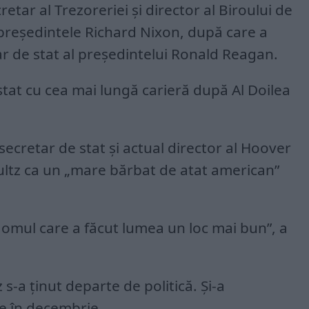
retar al Trezoreriei și director al Biroului de
reședintele Richard Nixon, după care a
ar de stat al președintelui Ronald Reagan.
 stat cu cea mai lungă carieră după Al Doilea
secretar de stat și actual director al Hoover
Shultz ca un „mare bărbat de atat american”
e omul care a făcut lumea un loc mai bun”, a
s-a ținut departe de politică. Și-a
re în decembrie.