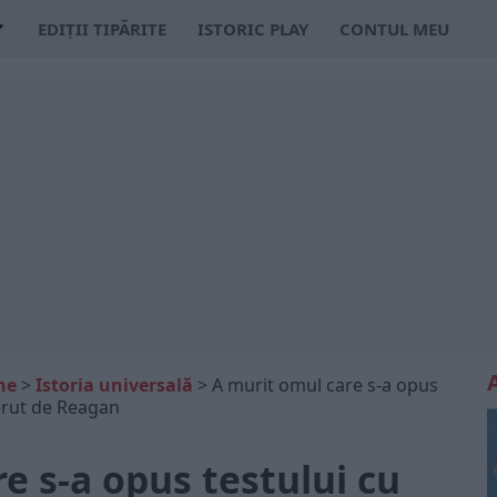
EDIȚII TIPĂRITE
ISTORIC PLAY
CONTUL MEU
ne
>
Istoria universală
>
A murit omul care s-a opus
cerut de Reagan
e s-a opus testului cu