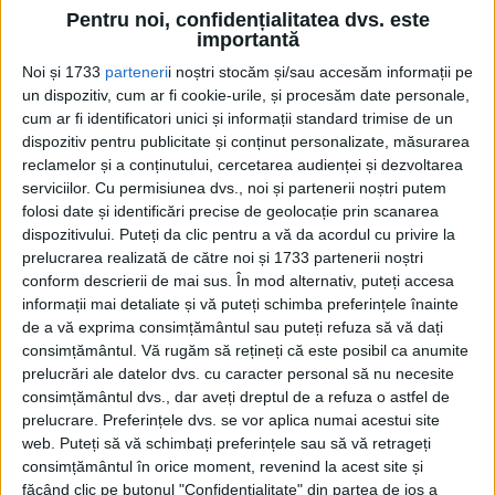
acest articol, mergeți pe
Pentru noi, confidențialitatea dvs. este
importantă
edituradecarte.ro
și achiziționați ediția
Noi și 1733
parteneri
i noștri stocăm și/sau accesăm informații pe
August 2024
un dispozitiv, cum ar fi cookie-urile, și procesăm date personale,
cum ar fi identificatori unici și informații standard trimise de un
dispozitiv pentru publicitate și conținut personalizate, măsurarea
Pagini:
1
2
3
4
5
6
7
8
9
10
reclamelor și a conținutului, cercetarea audienței și dezvoltarea
serviciilor.
Cu permisiunea dvs., noi și partenerii noștri putem
folosi date și identificări precise de geolocație prin scanarea
Din ultima ediție ...
dispozitivului. Puteți da clic pentru a vă da acordul cu privire la
Regina României
prelucrarea realizată de către noi și 1733 partenerii noștri
Carol al II-lea și acțiunile sale care au ruinat
conform descrierii de mai sus. În mod alternativ, puteți accesa
România Mare
informații mai detaliate și vă puteți schimba preferințele înainte
Afaceri oneroase care au marcat România
de a vă exprima consimțământul sau puteți refuza să vă dați
modernă: Strousberg și Hallier
consimțământul.
Vă rugăm să rețineți că este posibil ca anumite
prelucrări ale datelor dvs. cu caracter personal să nu necesite
consimțământul dvs., dar aveți dreptul de a refuza o astfel de
prelucrare. Preferințele dvs. se vor aplica numai acestui site
ETICHETE:
web. Puteți să vă schimbați preferințele sau să vă retrageți
PUBLICAT IN CATEGORIILE:
AUGUST 2024
consimțământul în orice moment, revenind la acest site și
DISTRIBUIE ȘTIREA:
FACEBOOK
|
TWITTER
făcând clic pe butonul "Confidențialitate" din partea de jos a