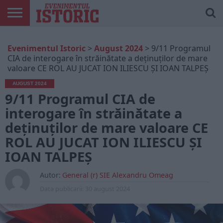
ARTICOLE
ONLINE
EDIȚII
ISTORIC
CONTUL
Evenimentul Istoric
>
August 2024
>
9/11 Programul
TIPĂRITE
PLAY
MEU
CIA de interogare în străinătate a deţinuţilor de mare
valoare CE ROL AU JUCAT ION ILIESCU ȘI IOAN TALPEȘ
AUGUST 2024
9/11 Programul CIA de
interogare în străinătate a
deţinuţilor de mare valoare CE
ROL AU JUCAT ION ILIESCU ȘI
IOAN TALPEȘ
Autor:
General (r) SIE Alexandru Omeag
Data publicarii:
30 august 2024