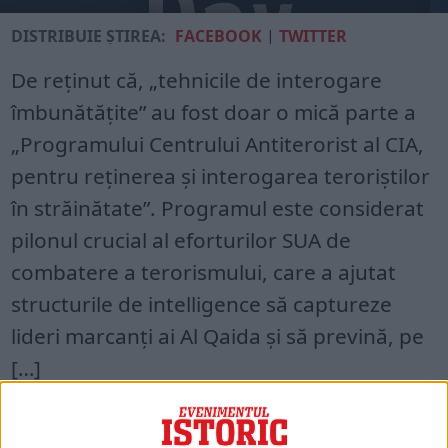
DISTRIBUIE ȘTIREA:
FACEBOOK
|
TWITTER
De reţinut că, „tehnicile de interogare
îmbunătăţite” au fost doar o mică parte a
„Programului Centrului Antiterorist al CIA,
pentru reținerea și interogarea teroriștilor
în străinătate”. Programul este considerat
pilonul crucial al eforturilor SUA de
combatere a terorismului, care a ajutat
structurile de intelligence să captureze
lideri marcanţi ai Al Qaida şi să prevină, pe
[…]
Acces restricționat. Dacă doriți să citiți