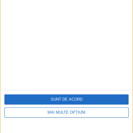
Ediția tipărită
Mai multe articole
SUNT DE ACORD
MAI MULTE OPȚIUNI