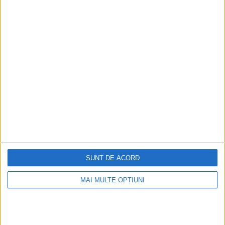
Ediția tipărită
Mai multe articole
SUNT DE ACORD
MAI MULTE OPȚIUNI