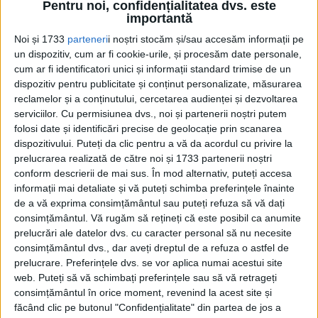
Pentru noi, confidențialitatea dvs. este
edituradecarte.ro
și achiziționați ediția
importantă
August 2024
Noi și 1733
parteneri
i noștri stocăm și/sau accesăm informații pe
un dispozitiv, cum ar fi cookie-urile, și procesăm date personale,
cum ar fi identificatori unici și informații standard trimise de un
Pagini:
1
2
3
4
5
6
7
8
9
10
dispozitiv pentru publicitate și conținut personalizate, măsurarea
reclamelor și a conținutului, cercetarea audienței și dezvoltarea
serviciilor.
Cu permisiunea dvs., noi și partenerii noștri putem
Din ultima ediție ...
folosi date și identificări precise de geolocație prin scanarea
Regina României
dispozitivului. Puteți da clic pentru a vă da acordul cu privire la
Carol al II-lea și acțiunile sale care au ruinat
prelucrarea realizată de către noi și 1733 partenerii noștri
România Mare
conform descrierii de mai sus. În mod alternativ, puteți accesa
Afaceri oneroase care au marcat România
informații mai detaliate și vă puteți schimba preferințele înainte
modernă: Strousberg și Hallier
de a vă exprima consimțământul sau puteți refuza să vă dați
consimțământul.
Vă rugăm să rețineți că este posibil ca anumite
prelucrări ale datelor dvs. cu caracter personal să nu necesite
consimțământul dvs., dar aveți dreptul de a refuza o astfel de
ETICHETE:
prelucrare. Preferințele dvs. se vor aplica numai acestui site
PUBLICAT IN CATEGORIILE:
AUGUST 2024
web. Puteți să vă schimbați preferințele sau să vă retrageți
DISTRIBUIE ȘTIREA:
FACEBOOK
|
TWITTER
consimțământul în orice moment, revenind la acest site și
DACĂ VA PLAC MATERIALELE PUBLICATE, VA INVITĂM SĂ NE URMĂRIȚI
făcând clic pe butonul "Confidențialitate" din partea de jos a
ȘI PE
PAGINA NOASTRĂ DE FACEBOOK