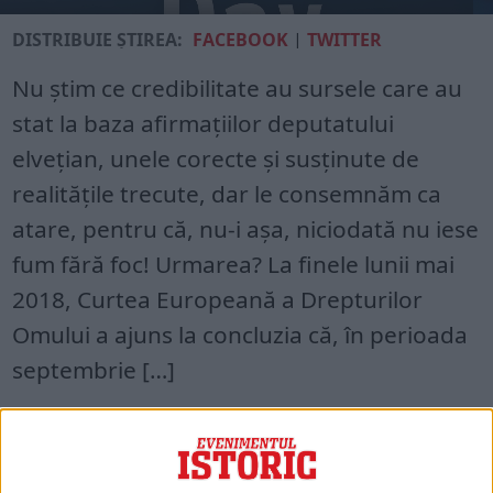
DISTRIBUIE ȘTIREA:
FACEBOOK
|
TWITTER
Nu ştim ce credibilitate au sur­sele care au
stat la baza afirmaţii­lor deputatului
elveţian, unele corec­te şi susţinute de
realităţile trecu­te, dar le consemnăm ca
atare, pentru că, nu-i aşa, niciodată nu iese
fum fără foc! Urmarea? La finele lunii mai
2018, Curtea Europeană a Drepturi­lor
Omului a ajuns la concluzia că, în perioada
septembrie […]
Acces restricționat. Dacă doriți să citiți
acest articol, mergeți pe