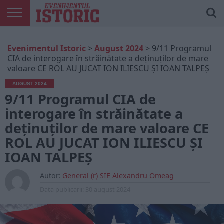
ARTICOLE
ONLINE
EDIȚII
ISTORIC
CONTUL
Evenimentul Istoric
>
August 2024
>
9/11 Programul
TIPĂRITE
PLAY
MEU
CIA de interogare în străinătate a deţinuţilor de mare
valoare CE ROL AU JUCAT ION ILIESCU ȘI IOAN TALPEȘ
AUGUST 2024
9/11 Programul CIA de
interogare în străinătate a
deţinuţilor de mare valoare CE
ROL AU JUCAT ION ILIESCU ȘI
IOAN TALPEȘ
Autor:
General (r) SIE Alexandru Omeag
Data publicarii:
30 august 2024