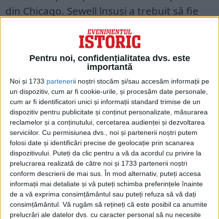
din Chicago. Sewell însuși a trebuit să fie
scos din biroul său de către trupele Gărzii
Naționale.
Pentru noi, confidențialitatea dvs. este
PÂNĂ ÎN LUNA DECEMBRIE A
importantă
ACELUIAȘI AN, ROOSEVELT S-A
Noi și 1733
parteneri
i noștri stocăm și/sau accesăm informații pe
SĂTURAT DE ÎNCĂPĂȚÂNAREA LUI
un dispozitiv, cum ar fi cookie-urile, și procesăm date personale,
SEWELL ȘI DE LIPSA DE RESPECT FAȚĂ
cum ar fi identificatori unici și informații standard trimise de un
dispozitiv pentru publicitate și conținut personalizate, măsurarea
DE AUTORITATEA GUVERNULUI
reclamelor și a conținutului, cercetarea audienței și dezvoltarea
serviciilor.
Cu permisiunea dvs., noi și partenerii noștri putem
La 27 decembrie, Roosevelt a ordonat
folosi date și identificări precise de geolocație prin scanarea
secretarului de război să confiște fabricile
dispozitivului. Puteți da clic pentru a vă da acordul cu privire la
prelucrarea realizată de către noi și 1733 partenerii noștri
și instalațiile Montgomery Ward din New
conform descrierii de mai sus. În mod alternativ, puteți accesa
York, Michigan, California, Illinois,
informații mai detaliate și vă puteți schimba preferințele înainte
de a vă exprima consimțământul sau puteți refuza să vă dați
Colorado și Oregon.
consimțământul.
Vă rugăm să rețineți că este posibil ca anumite
prelucrări ale datelor dvs. cu caracter personal să nu necesite