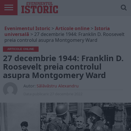
ARTICOLE
ONLINE
EDIȚII
ISTORIC
CONTUL
Evenimentul Istoric
>
Articole online
>
Istoria
TIPĂRITE
PLAY
MEU
universală
>
27 decembrie 1944: Franklin D. Roosevelt
preia controlul asupra Montgomery Ward
ARTICOLE ONLINE
27 decembrie 1944: Franklin D.
Roosevelt preia controlul
asupra Montgomery Ward
Autor:
Sălăvăstru Alexandru
Data publicarii:
27 decembrie 2022