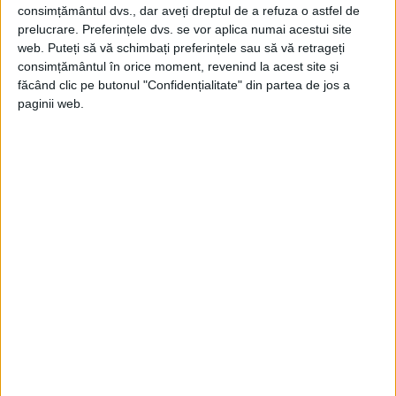
În anunțul său din acea zi, Roosevelt a
consimțământul dvs., dar aveți dreptul de a refuza o astfel de
prelucrare. Preferințele dvs. se vor aplica numai acestui site
subliniat că guvernul „nu va tolera nicio
web. Puteți să vă schimbați preferințele sau să vă retrageți
interferență cu producția de război în
consimțământul în orice moment, revenind la acest site și
făcând clic pe butonul "Confidențialitate" din partea de jos a
această oră critică”. El a lansat un
paginii web.
avertisment sever atât pentru sindicate,
cât și pentru conducerea industriei:
„grevele pe timp de război nu pot fi
tolerate, fie că sunt greve ale muncitorilor
împotriva angajatorilor lor, fie că sunt
greve
ale angajatorilor împotriva
guvernului lor”. Sewell a dus lupta la
tribunalul federal, dar a pierdut.