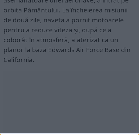
asemănătoare unei aeronave, a intrat pe
orbita Pământului. La încheierea misiunii
de două zile, naveta a pornit motoarele
pentru a reduce viteza și, după ce a
coborât în atmosferă, a aterizat ca un
planor la baza Edwards Air Force Base din
California.