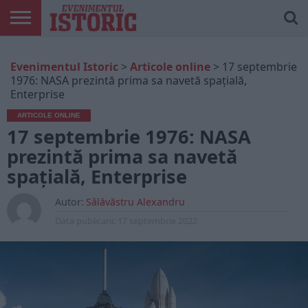
ARTICOLE
ONLINE
EDIȚII
ISTORIC
CONTUL
Evenimentul Istoric
>
Articole online
>
17 septembrie
TIPĂRITE
PLAY
MEU
1976: NASA prezintă prima sa navetă spațială,
Enterprise
ARTICOLE ONLINE
17 septembrie 1976: NASA
prezintă prima sa navetă
spațială, Enterprise
Autor:
Sălăvăstru Alexandru
Data publicarii:
17 septembrie 2022