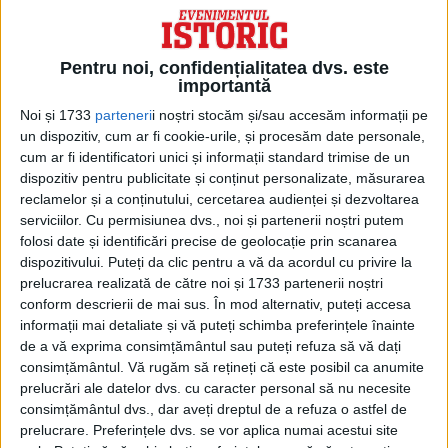
Primele navete au dus în spațiu
Pentru noi, confidențialitatea dvs. este
echipamente de satelit și au efectuat
importantă
diverse experimente științifice. La 28
Noi și 1733
parteneri
i noștri stocăm și/sau accesăm informații pe
ianuarie 1986, NASA și programul de
un dispozitiv, cum ar fi cookie-urile, și procesăm date personale,
cum ar fi identificatori unici și informații standard trimise de un
navete spațiale au suferit un eșec major
dispozitiv pentru publicitate și conținut personalizate, măsurarea
reclamelor și a conținutului, cercetarea audienței și dezvoltarea
atunci când Challenger a explodat la 74 de
serviciilor.
Cu permisiunea dvs., noi și partenerii noștri putem
secunde după decolare, iar toate cele
folosi date și identificări precise de geolocație prin scanarea
dispozitivului. Puteți da clic pentru a vă da acordul cu privire la
șapte persoane aflate la bord au murit.
prelucrarea realizată de către noi și 1733 partenerii noștri
conform descrierii de mai sus. În mod alternativ, puteți accesa
În septembrie 1988, zborurile navetei
informații mai detaliate și vă puteți schimba preferințele înainte
de a vă exprima consimțământul sau puteți refuza să vă dați
spațiale au fost reluate odată cu lansarea
consimțământul.
Vă rugăm să rețineți că este posibil ca anumite
cu succes a navetei Discovery. De atunci,
prelucrări ale datelor dvs. cu caracter personal să nu necesite
consimțământul dvs., dar aveți dreptul de a refuza o astfel de
naveta spațială a efectuat numeroase
prelucrare. Preferințele dvs. se vor aplica numai acestui site