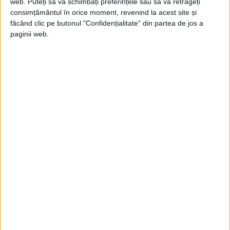
misiuni importante, cum ar fi repararea și
web. Puteți să vă schimbați preferințele sau să vă retrageți
consimțământul în orice moment, revenind la acest site și
întreținerea telescopului spațial Hubble și
făcând clic pe butonul "Confidențialitate" din partea de jos a
construirea și dotarea Stației Spațiale
paginii web.
Internaționale.
O tragedie în spațiu a zguduit din nou
națiunea la 1 februarie 2003, când