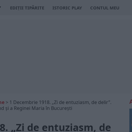
EDIȚII TIPĂRITE
ISTORIC PLAY
CONTUL MEU
ne
>
1 Decembrie 1918. „Zi de entuziasm, de delir”.
d și a Reginei Maria în București
. „Zi de entuziasm, de