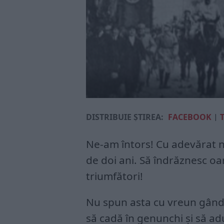
DISTRIBUIE ȘTIREA:
FACEBOOK
|
Ne-am întors! Cu adevărat 
de doi ani. Să îndrăznesc o
triumfători!
Nu spun asta cu vreun gând d
să cadă în genunchi și să a