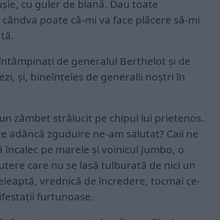
șie, cu guler de blană. Dau toate
cândva poate că-mi va face plăcere să-mi
tă.
ntâmpinați de generalul Berthelot și de
ezi, și, bineînțeles de generalii noștri în
un zâmbet strălucit pe chipul lui prietenos.
 ce adâncă zguduire ne-am salutat? Caii ne
 încalec pe marele și voinicul Jumbo, o
tere care nu se lasă tulburată de nici un
eleaptă, vrednică de încredere, tocmai ce-
ifestații furtunoase.