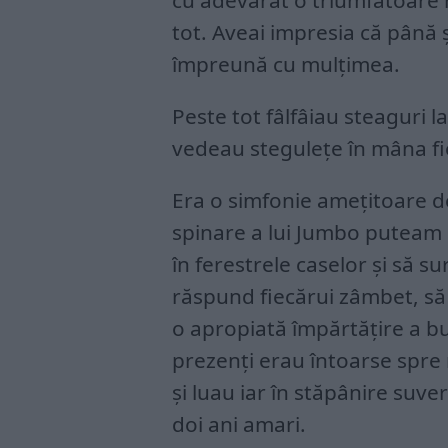
cu adevărat o triumfătoare r
tot. Aveai impresia că până ș
împreună cu mulțimea.
Peste tot fâlfâiau steaguri la
vedeau stegulețe în mâna fie
Era o simfonie amețitoare de
spinare a lui Jumbo puteam 
în ferestrele caselor și să su
răspund fiecărui zâmbet, să 
o apropiată împărtățire a bu
prezenți erau întoarse spre n
și luau iar în stăpânire suve
doi ani amari.