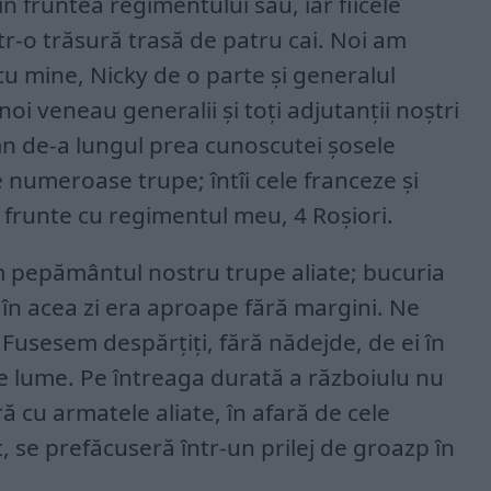
în fruntea regimentului său, iar fiicele
tr-o trăsură trasă de patru cai. Noi am
cu mine, Nicky de o parte și generalul
oi veneau generalii și toți adjutanții noștri
emn de-a lungul prea cunoscutei șosele
e numeroase trupe; întîi cele franceze și
n frunte cu regimentul meu, 4 Roșiori.
m pepământul nostru trupe aliate; bucuria
u în acea zi era aproape fără margini. Ne
! Fusesem despărțiți, fără nădejde, de ei în
de lume. Pe întreaga durată a războiulu nu
ă cu armatele aliate, în afară de cele
it, se prefăcuseră într-un prilej de groazp în