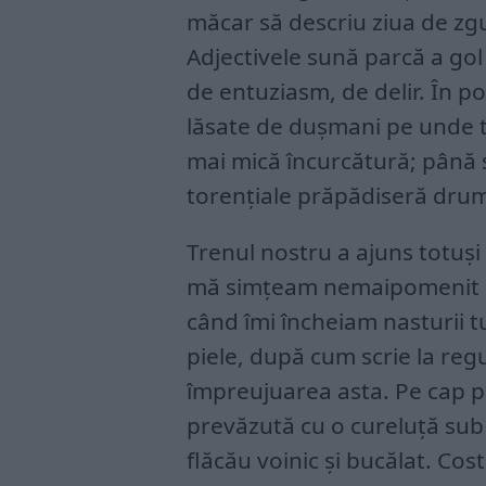
măcar să descriu ziua de zg
Adjectivele sună parcă a gol 
de entuziasm, de delir. În po
lăsate de dușmani pe unde t
mai mică încurcătură; până ș
torențiale prăpădiseră drumu
Trenul nostru a ajuns totuși
mă simțeam nemaipomenit d
când îmi încheiam nasturii tu
piele, după cum scrie la reg
împreujuarea asta. Pe cap p
prevăzută cu o cureluță sub
flăcău voinic și bucălat. C