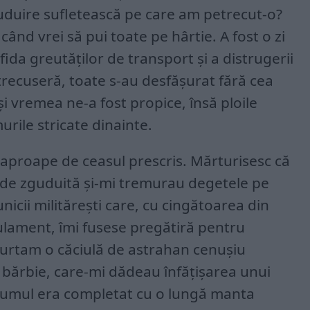
uduire sufletească pe care am petrecut-o?
când vrei să pui toate pe hârtie. A fost o zi
fida greutăților de transport și a distrugerii
recuseră, toate s-au desfășurat fără cea
i vremea ne-a fost propice, însă ploile
rile stricate dinainte.
 aproape de ceasul prescris. Mărturisesc că
e zguduită și-mi tremurau degetele pe
nicii militărești care, cu cingătoarea din
ulament, îmi fusese pregătiră pentru
urtam o căciulă de astrahan cenușiu
 bărbie, care-mi dădeau înfățișarea unui
ostumul era completat cu o lungă manta