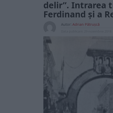
delir”. Intrarea 
Ferdinand și a R
Autor:
Adrian Pătrușcă
Data publicarii:
29 noiembrie 2018