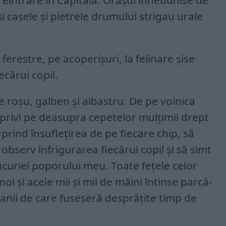
eintrare în Capitală. Orașul înnebunise de
i casele și pietrele drumului strigau urale
 ferestre, pe acoperișuri, la felinare șise
cărui copil.
 roșu, galben și albastru. De pe voinica
privi pe deasupra cepetelor mulțimii drept
rprind însuflețirea de pe fiecare chip, să
observ înfrigurarea fiecărui copil și să simt
curiei poporului meu. Toate fețele celor
oi și acele mii și mii de mâini întinse parcă-
ranii de care fuseseră desprățite timp de