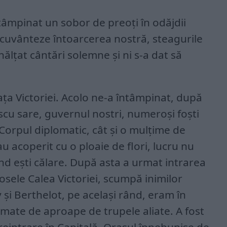
tâmpinat un sobor de preoți în odăjdii
ecuvânteze întoarcerea nostră, steagurile
 înălțat cântări solemne și ni s-a dat să
ața Victoriei. Acolo ne-a întâmpinat, după
 scu sare, guvernul nostri, numeroși foști
 Corpul diplomatic, cât și o mulțime de
acoperit cu o ploaie de flori, lucru nu
nd ești călare. După asta a urmat intrarea
șosele Calea Victoriei, scumpă inimilor
 și Berthelot, pe același rând, eram în
mate de aproape de trupele aliate. A fost