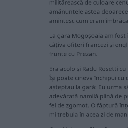
militărească de culoare cenu
amănuntele astea deoarece 
amintesc cum eram îmbrăca
La gara Mogoșoaia am fost î
câțiva ofițeri francezi și engl
frunte cu Prezan.
Era acolo și Radu Rosetti cu 
Își poate cineva închipui cu
așteptau la gară: Eu urma să
adevărată namilă plină de pu
fel de zgomot. O făptură înț
mi trebuia în acea zi de man