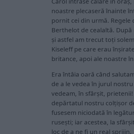
Carol intrase călare în oraș, 
noastre plecaseră înainte în
pornit cei din urmă. Regele 
Berthelot de cealaltă. După n
și astfel am trecut toți sol
Kiseleff pe care erau înșirat
britance, apoi ale noastre î
Era întâia oară când saluta
de a le vedea în jurul nostr
vedeam, în sfârșit, prietenii
depărtatul nostru colțișor 
fusesem niciodată în legătur
rusești; iar acestea, la sfârș
loc de a ne fi un real sprijin.