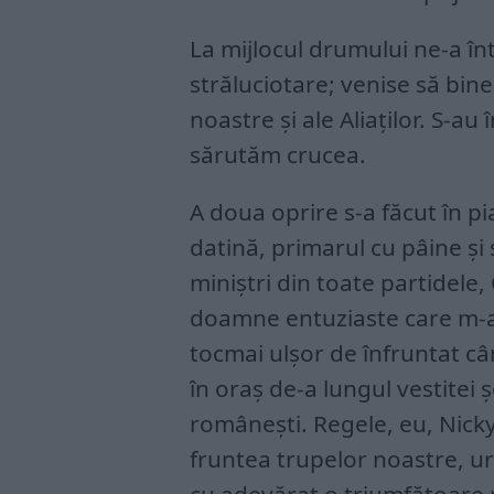
La mijlocul drumului ne-a în
străluciotare; venise să bin
noastre și ale Aliaților. S-au
sărutăm crucea.
A doua oprire s-a făcut în pi
datină, primarul cu pâine și
miniștri din toate partidele,
doamne entuziaste care m-au 
tocmai ulșor de înfruntat câ
în oraș de-a lungul vestitei 
românești. Regele, eu, Nicky
fruntea trupelor noastre, ur