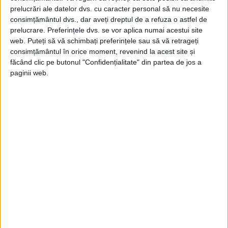
pentru Ferdinand, scrie
stelian-tanase.ro
.
prelucrări ale datelor dvs. cu caracter personal să nu necesite
consimțământul dvs., dar aveți dreptul de a refuza o astfel de
prelucrare. Preferințele dvs. se vor aplica numai acestui site
Mireasa are 17 ani, mirele 27. Luna de
web. Puteți să vă schimbați preferințele sau să vă retrageți
miere şi-o petrec într-un castel din munţii
consimțământul în orice moment, revenind la acest site și
făcând clic pe butonul "Confidențialitate" din partea de jos a
Bavariei într-un peisaj romantic acoperit
paginii web.
de zăpadă.