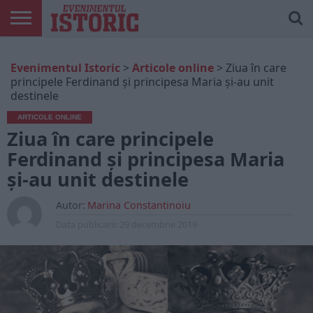
ARTICOLE
ONLINE
EDIȚII
ISTORIC
CONTUL
Evenimentul Istoric
>
Articole online
>
Ziua în care
TIPĂRITE
PLAY
MEU
principele Ferdinand și principesa Maria și-au unit
destinele
ARTICOLE ONLINE
Ziua în care principele
Ferdinand și principesa Maria
și-au unit destinele
Autor:
Marina Constantinoiu
Data publicarii:
29 decembrie 2019