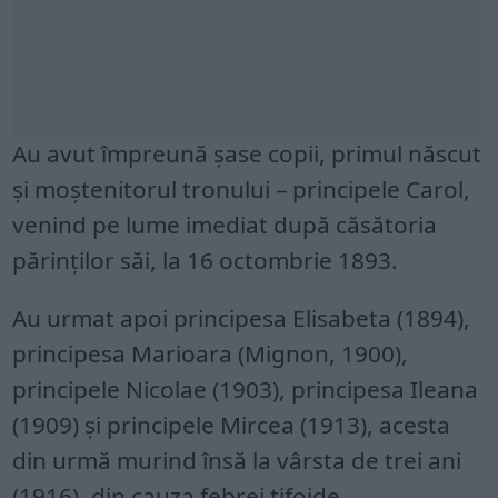
Au avut împreună şase copii, primul născut
şi moştenitorul tronului – principele Carol,
venind pe lume imediat după căsătoria
părinţilor săi, la 16 octombrie 1893.
Au urmat apoi principesa Elisabeta (1894),
principesa Marioara (Mignon, 1900),
principele Nicolae (1903), principesa Ileana
(1909) şi principele Mircea (1913), acesta
din urmă murind însă la vârsta de trei ani
(1916), din cauza febrei tifoide.