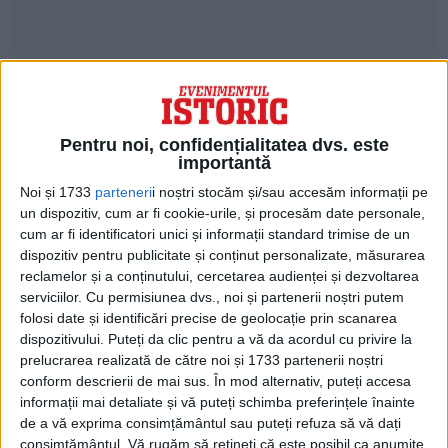
Palatul Cotroceni a fost pentru regele
Ferdinand şi regina Maria reşedinţă
Pentru noi, confidențialitatea dvs. este
permanentă, unde au locuit până la
importantă
trecerea lor la cele veşnice. Regele
Noi și 1733
parteneri
i noștri stocăm și/sau accesăm informații pe
un dispozitiv, cum ar fi cookie-urile, și procesăm date personale,
Ferdinand s-a stins din viaţă la data de 20
cum ar fi identificatori unici și informații standard trimise de un
iulie 1927, iar regina Maria la data de 18
dispozitiv pentru publicitate și conținut personalizate, măsurarea
reclamelor și a conținutului, cercetarea audienței și dezvoltarea
iulie 1938.
serviciilor.
Cu permisiunea dvs., noi și partenerii noștri putem
folosi date și identificări precise de geolocație prin scanarea
Kaiserul Wilhem al ll-lea e prezent, regele
dispozitivului. Puteți da clic pentru a vă da acordul cu privire la
prelucrarea realizată de către noi și 1733 partenerii noștri
Carol participă deasemenea. Au loc trei
conform descrierii de mai sus. În mod alternativ, puteți accesa
ceremonii: o căsătorie civilă, una
informații mai detaliate și vă puteți schimba preferințele înainte
de a vă exprima consimțământul sau puteți refuza să vă dați
protestantă pentru Maria, alta catolică
consimțământul.
Vă rugăm să rețineți că este posibil ca anumite