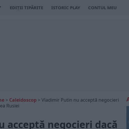
EDIȚII TIPĂRITE
ISTORIC PLAY
CONTUL MEU
ne
>
Caleidoscop
>
Vladimir Putin nu acceptă negocieri
ea Rusiei
u acceptă negocieri dacă