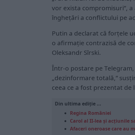
vor exista compromisuri”, a 
înghețări a conflictului pe ac
Putin a declarat că forțele 
o afirmație contrazisă de c
Oleksandr Sîrski.
Într-o postare pe Telegram, Sî
„dezinformare totală,” susți
ceea ce a fost prezentat de l
Din ultima ediție ...
Regina României
Carol al II-lea și acțiunil
Afaceri oneroase care au 