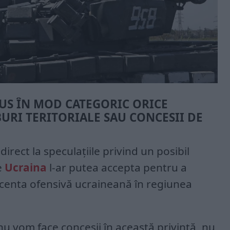
US ÎN MOD CATEGORIC ORICE
BURI TERITORIALE SAU CONCESII DE
irect la speculațiile privind un posibil
e
Ucraina
l-ar putea accepta pentru a
 recenta ofensivă ucraineană în regiunea
 nu vom face concesii în această privință, nu