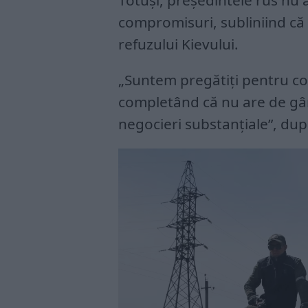
Totuși, președintele rus nu a 
compromisuri, subliniind că 
refuzului Kievului.
„Suntem pregătiţi pentru co
completând că nu are de gând
negocieri substanţiale”, du