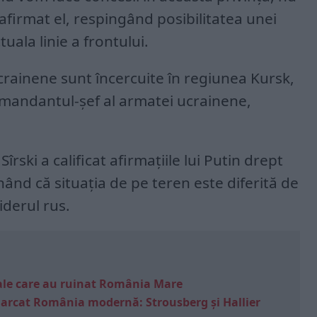
afirmat el, respingând posibilitatea unei
tuala linie a frontului.
ucrainene sunt încercuite în regiunea Kursk,
omandantul-șef al armatei ucrainene,
rski a calificat afirmațiile lui Putin drept
nând că situația de pe teren este diferită de
iderul rus.
e sale care au ruinat România Mare
marcat România modernă: Strousberg și Hallier