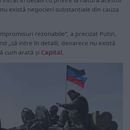
intrat în detalii cu privire la natura acestor
nu există negocieri substanțiale din cauza
mpromisuri rezonabile”, a precizat Putin,
 „să intre în detalii, deoarece nu există
pă cum arată și
Capital
.