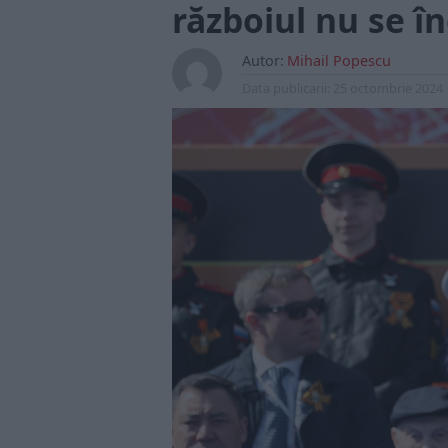
războiul nu se î
Autor:
Mihail Popescu
Data publicarii:
25 octombrie 2024