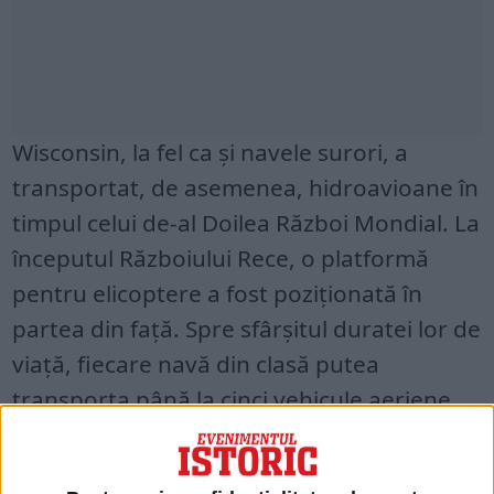
Wisconsin, la fel ca și navele surori, a
transportat, de asemenea, hidroavioane în
timpul celui de-al Doilea Război Mondial. La
începutul Războiului Rece, o platformă
pentru elicoptere a fost poziționată în
partea din față. Spre sfârșitul duratei lor de
viață, fiecare navă din clasă putea
transporta până la cinci vehicule aeriene
fără pilot (UAV).
MISIUNEA DIN PACIFIC ÎN TIMPUL CELUI DE-