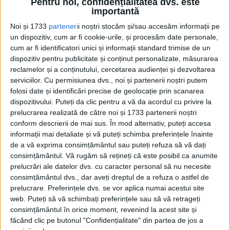
Pentru noi, confidențialitatea dvs. este
AL DOILEA RĂZBOI MONDIAL
importantă
După ce a plecat de pe Coasta de Vest spre
Noi și 1733
parteneri
i noștri stocăm și/sau accesăm informații pe
un dispozitiv, cum ar fi cookie-urile, și procesăm date personale,
Hawaii și Insulele Caroline, USS Wisconsin
cum ar fi identificatori unici și informații standard trimise de un
s-a alăturat Flotei a treia a amiralului
dispozitiv pentru publicitate și conținut personalizate, măsurarea
reclamelor și a conținutului, cercetarea audienței și dezvoltarea
William Halsey la 9 decembrie 1944. Deși a
serviciilor.
Cu permisiunea dvs., noi și partenerii noștri putem
ratat cea mai mare parte a celui de-al
folosi date și identificări precise de geolocație prin scanarea
dispozitivului. Puteți da clic pentru a vă da acordul cu privire la
Doilea Război Mondial, cuirasatul a văzut
prelucrarea realizată de către noi și 1733 partenerii noștri
lupte la scurt timp după ce s-a alăturat
conform descrierii de mai sus. În mod alternativ, puteți accesa
informații mai detaliate și vă puteți schimba preferințele înainte
conflictului.
de a vă exprima consimțământul sau puteți refuza să vă dați
consimțământul.
Vă rugăm să rețineți că este posibil ca anumite
prelucrări ale datelor dvs. cu caracter personal să nu necesite
consimțământul dvs., dar aveți dreptul de a refuza o astfel de
prelucrare. Preferințele dvs. se vor aplica numai acestui site
web. Puteți să vă schimbați preferințele sau să vă retrageți
consimțământul în orice moment, revenind la acest site și
făcând clic pe butonul "Confidențialitate" din partea de jos a