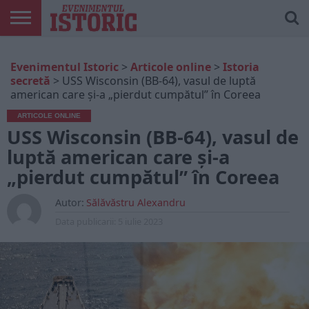
ARTICOLE
ONLINE
EDIȚII
ISTORIC
CONTUL
Evenimentul Istoric
>
Articole online
>
Istoria
TIPĂRITE
PLAY
MEU
secretă
>
USS Wisconsin (BB-64), vasul de luptă
american care și-a „pierdut cumpătul” în Coreea
ARTICOLE ONLINE
USS Wisconsin (BB-64), vasul de
luptă american care și-a
„pierdut cumpătul” în Coreea
Autor:
Sălăvăstru Alexandru
Data publicarii:
5 iulie 2023