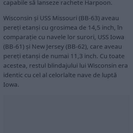
capabile să lanseze rachete Harpoon.
Wisconsin și USS Missouri (BB-63) aveau
pereți etanși cu grosimea de 14,5 inch, în
comparație cu navele lor surori, USS Iowa
(BB-61) și New Jersey (BB-62), care aveau
pereți etanși de numai 11,3 inch. Cu toate
acestea, restul blindajului lui Wisconsin era
identic cu cel al celorlalte nave de luptă
Iowa.