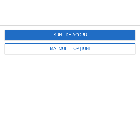
Figuri istorice celebre în sloturile online:
De la Cleopatra până la Iulius Cezar și
Napoleon Bonaparte
SUNT DE ACORD
MAI MULTE OPȚIUNI
Aprilie 2026