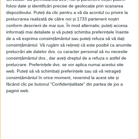
complexe.
folosi date și identificări precise de geolocație prin scanarea
„Nu avem o mulțime de informații despre
dispozitivului. Puteți da clic pentru a vă da acordul cu privire la
prelucrarea realizată de către noi și 1733 partenerii noștri
această piesă, dar știm că războinicul a
conform descrierii de mai sus. În mod alternativ, puteți accesa
supraviețuit procedurii.Pe baza osului rupt
informații mai detaliate și vă puteți schimba preferințele înainte
de a vă exprima consimțământul sau puteți refuza să vă dați
din jurul reparației, puteți vedea că este
consimțământul.
Vă rugăm să rețineți că este posibil ca anumite
strâns îmbinată. A fost o intervenție
prelucrări ale datelor dvs. cu caracter personal să nu necesite
consimțământul dvs., dar aveți dreptul de a refuza o astfel de
chirurgicală reușită.”
prelucrare. Preferințele dvs. se vor aplica numai acestui site
Antropologul fizic John Verano
web. Puteți să vă schimbați preferințele sau să vă retrageți
consimțământul în orice moment, revenind la acest site și
Universitatea Tulane a declarat pentru
făcând clic pe butonul "Confidențialitate" din partea de jos a
National Geographic : „Ei (chirurgii antici
paginii web.
peruvieni) au aflat devreme că acesta este
un tratament care ar putea salva vieți.
Avem dovezi copleșitoare că trepanarea
nu a fost făcută pentru a crește gradul de