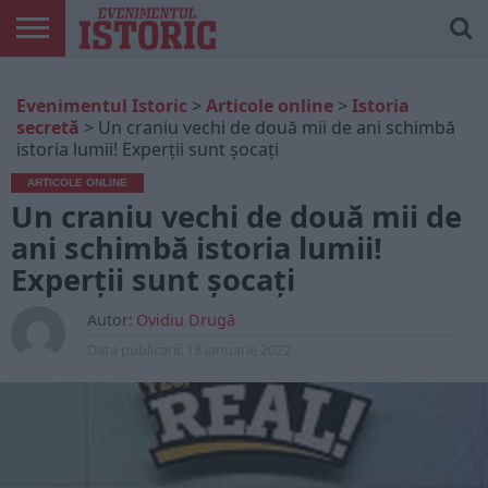
ARTICOLE
ONLINE
EDIȚII
ISTORIC
CONTUL
Evenimentul Istoric
>
Articole online
>
Istoria
TIPĂRITE
PLAY
MEU
secretă
>
Un craniu vechi de două mii de ani schimbă
istoria lumii! Experții sunt șocați
ARTICOLE ONLINE
Un craniu vechi de două mii de
ani schimbă istoria lumii!
Experții sunt șocați
Autor:
Ovidiu Drugă
Data publicarii:
18 ianuarie 2022