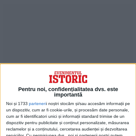
PACIENTUL A SUPRAVIEȚUIT
Pentru noi, confidențialitatea dvs. este
importantă
Experții spun că procedura efectuată pe
Noi și 1733
parteneri
i noștri stocăm și/sau accesăm informații pe
craniu demonstrează că popoarele antice
un dispozitiv, cum ar fi cookie-urile, și procesăm date personale,
erau capabile să efectueze intervenții
cum ar fi identificatori unici și informații standard trimise de un
dispozitiv pentru publicitate și conținut personalizate, măsurarea
chirurgicale și proceduri medicale
reclamelor și a conținutului, cercetarea audienței și dezvoltarea
serviciilor.
Cu permisiunea dvs., noi și partenerii noștri putem