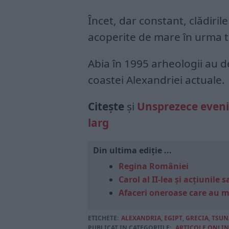
Încet, dar constant, clădirile
acoperite de mare în urma t
Abia în 1995 arheologii au de
coastei Alexandriei actuale.
Citește
și
Unsprezece eveni
larg
Din ultima ediție ...
Regina României
Carol al II-lea și acțiunil
Afaceri oneroase care au 
ETICHETE:
ALEXANDRIA
,
EGIPT
,
GRECIA
,
TSUN
PUBLICAT IN CATEGORIILE:
ARTICOLE ONLIN