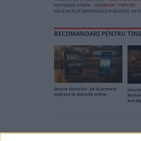
DISTRIBUIE ȘTIREA:
FACEBOOK
|
TWITTER
DACĂ VA PLAC MATERIALELE PUBLICATE, VA I
RECOMANDARI PENTRU TIN
Istoria sloturilor: de la primele
Istoria
aparate la sloturile online
Români
era di