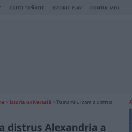
EDIȚII TIPĂRITE
ISTORIC PLAY
CONTUL MEU
ne
>
Istoria universală
>
Tsunami-ul care a distrus
a distrus Alexandria a