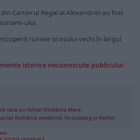
 din Cartierul Regal al Alexandriei au fost
sunami-ului.
scoperit ruinele orașului vechi în largul
mente istorice necunoscute publicului
e sale care au ruinat România Mare
marcat România modernă: Strousberg și Hallier
AMI
E
,
ISTORIA UNIVERSALĂ