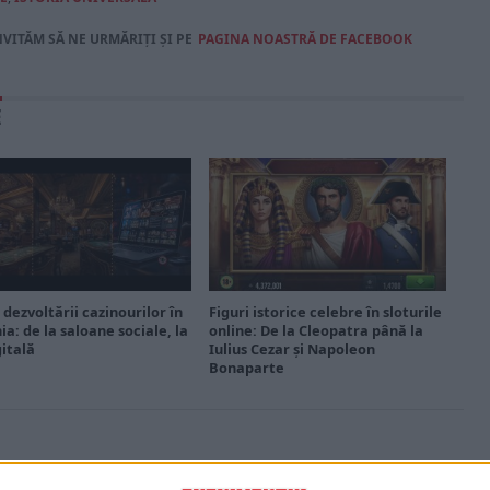
NVITĂM SĂ NE URMĂRIȚI ȘI PE
PAGINA NOASTRĂ DE FACEBOOK
E
 dezvoltării cazinourilor în
Figuri istorice celebre în sloturile
a: de la saloane sociale, la
online: De la Cleopatra până la
gitală
Iulius Cezar și Napoleon
Bonaparte