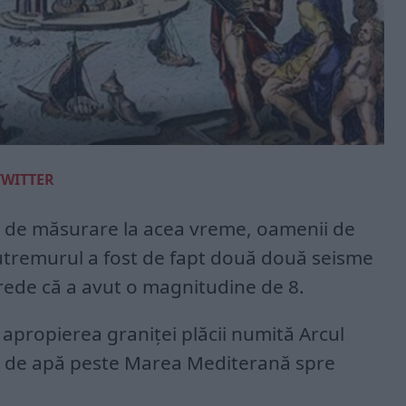
TWITTER
e de măsurare la acea vreme, oamenii de
utremurul a fost de fapt două două seisme
crede că a avut o magnitudine de 8.
 apropierea graniței plăcii numită Arcul
val de apă peste Marea Mediterană spre