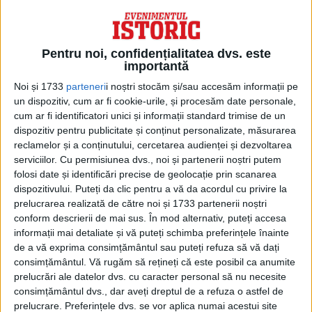
încredințate responsabilitățile, șeful din
acea provincie putea anunța câți oameni
are și în baza acestor declarații se calculau
Pentru noi, confidențialitatea dvs. este
salariile și cheltuielile cu rațiile soldaților,
importantă
Noi și 1733
parteneri
i noștri stocăm și/sau accesăm informații pe
iar acestea erau umflate întotdeauna”.
un dispozitiv, cum ar fi cookie-urile, și procesăm date personale,
Inspectorul General Special al SUA pentru
cum ar fi identificatori unici și informații standard trimise de un
dispozitiv pentru publicitate și conținut personalizate, măsurarea
Reconstrucția Afganistanului a declarat
reclamelor și a conținutului, cercetarea audienței și dezvoltarea
anterior că nici SUA, nici afganii nu
serviciilor.
Cu permisiunea dvs., noi și partenerii noștri putem
folosi date și identificări precise de geolocație prin scanarea
cunoșteau numărul real de soldați și
dispozitivului. Puteți da clic pentru a vă da acordul cu privire la
polițiști.
prelucrarea realizată de către noi și 1733 partenerii noștri
conform descrierii de mai sus. În mod alternativ, puteți accesa
CORUPȚIE GENERALIZATĂ
informații mai detaliate și vă puteți schimba preferințele înainte
de a vă exprima consimțământul sau puteți refuza să vă dați
Mai mult, Payenda, care a fugit din
consimțământul.
Vă rugăm să rețineți că este posibil ca anumite
prelucrări ale datelor dvs. cu caracter personal să nu necesite
Afganistan, susține că unii dintre liderii
consimțământul dvs., dar aveți dreptul de a refuza o astfel de
afgani sprijiniți de americani primeau bani
prelucrare. Preferințele dvs. se vor aplica numai acestui site