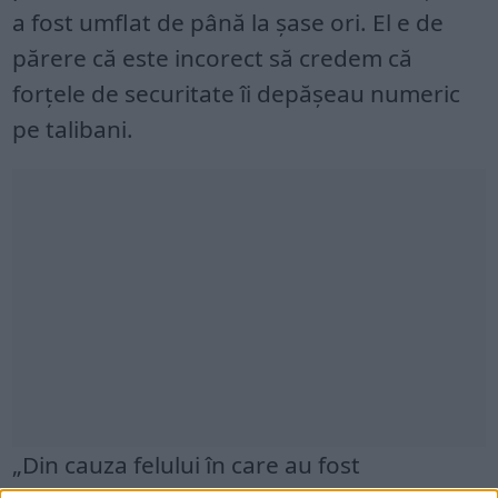
a fost umflat de până la șase ori. El e de
părere că este incorect să credem că
forțele de securitate îi depășeau numeric
pe talibani.
„Din cauza felului în care au fost