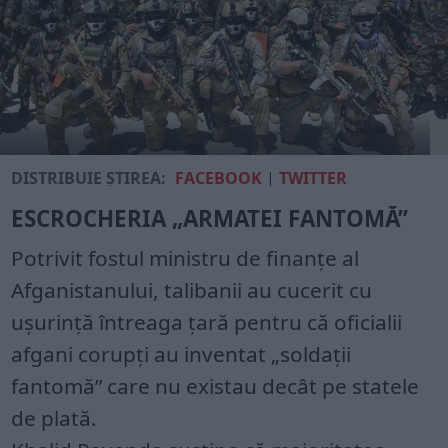
DISTRIBUIE ȘTIREA:
FACEBOOK
|
TWITTER
ESCROCHERIA „ARMATEI FANTOMĂ”
Potrivit fostul ministru de finanțe al
Afganistanului, talibanii au cucerit cu
ușurință întreaga țară pentru că oficialii
afgani corupți au inventat „soldații
fantomă” care nu existau decât pe statele
de plată.