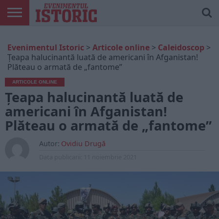
ARTICOLE
ONLINE
EDIȚII
ISTORIC
CONTUL
Evenimentul Istoric
>
Articole online
>
Caleidoscop
>
TIPĂRITE
PLAY
MEU
Țeapa halucinantă luată de americani în Afganistan!
Plăteau o armată de „fantome”
ARTICOLE ONLINE
Țeapa halucinantă luată de
americani în Afganistan!
Plăteau o armată de „fantome”
Autor:
Ovidiu Drugă
Data publicarii:
11 noiembrie 2021