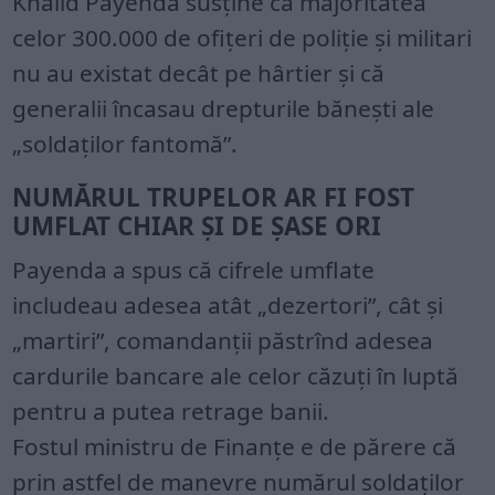
Khalid Payenda susține că majoritatea
celor 300.000 de ofițeri de poliție și militari
nu au existat decât pe hârtier și că
generalii încasau drepturile bănești ale
„soldaților fantomă”.
NUMĂRUL TRUPELOR AR FI FOST
UMFLAT CHIAR ȘI DE ȘASE ORI
Payenda a spus că cifrele umflate
includeau adesea atât „dezertori”, cât și
„martiri”, comandanții păstrînd adesea
cardurile bancare ale celor căzuți în luptă
pentru a putea retrage banii.
Fostul ministru de Finanțe e de părere că
prin astfel de manevre numărul soldaților