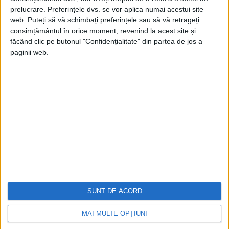
prelucrare. Preferințele dvs. se vor aplica numai acestui site
web. Puteți să vă schimbați preferințele sau să vă retrageți
consimțământul în orice moment, revenind la acest site și
făcând clic pe butonul "Confidențialitate" din partea de jos a
paginii web.
Cea mai mare revistă de istorie din Europa!
.
Media KIT
PORTOFOLIU
Capital
Evenimentul Zilei
Doctorul Zilei
Infofinanciar
SUNT DE ACORD
Infoactual
Editura de carte
MAI MULTE OPȚIUNI
EVZ Comunicate