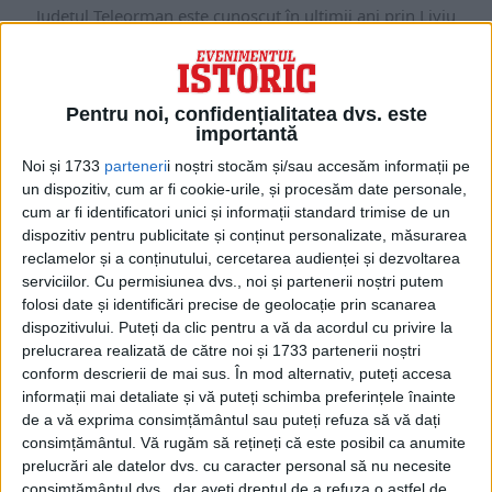
Județul Teleorman este cunoscut în ultimii ani prin Liviu
Dragnea, Viorica Dăncilă ori Carmen Dan. Amintirea...
Pentru noi, confidențialitatea dvs. este
importantă
Noi și 1733
parteneri
i noștri stocăm și/sau accesăm informații pe
un dispozitiv, cum ar fi cookie-urile, și procesăm date personale,
cum ar fi identificatori unici și informații standard trimise de un
dispozitiv pentru publicitate și conținut personalizate, măsurarea
reclamelor și a conținutului, cercetarea audienței și dezvoltarea
serviciilor.
Cu permisiunea dvs., noi și partenerii noștri putem
folosi date și identificări precise de geolocație prin scanarea
dispozitivului. Puteți da clic pentru a vă da acordul cu privire la
ARTICOLE ONLINE
prelucrarea realizată de către noi și 1733 partenerii noștri
Zaharia Stancu îl provoacă la duel pe Petru Comarnescu.
conform descrierii de mai sus. În mod alternativ, puteți accesa
Cavalerii de Curlanda
informații mai detaliate și vă puteți schimba preferințele înainte
În vara lui 1932, în grădina casei lui Mac Constantinescu şi a
de a vă exprima consimțământul sau puteți refuza să vă dați
Floriei Capsali, la inițiativa...
consimțământul.
Vă rugăm să rețineți că este posibil ca anumite
prelucrări ale datelor dvs. cu caracter personal să nu necesite
consimțământul dvs., dar aveți dreptul de a refuza o astfel de