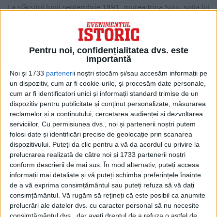
La sfârșitul lunii septembrie 1891, murea Irina Șuțu, soția lui
Grigore Șuțu, proprietarul Palatului din centrul...
Pentru noi, confidențialitatea dvs. este
importantă
Noi și 1733
parteneri
i noștri stocăm și/sau accesăm informații pe
un dispozitiv, cum ar fi cookie-urile, și procesăm date personale,
cum ar fi identificatori unici și informații standard trimise de un
dispozitiv pentru publicitate și conținut personalizate, măsurarea
reclamelor și a conținutului, cercetarea audienței și dezvoltarea
serviciilor.
Cu permisiunea dvs., noi și partenerii noștri putem
folosi date și identificări precise de geolocație prin scanarea
dispozitivului. Puteți da clic pentru a vă da acordul cu privire la
ARTICOLE ONLINE
prelucrarea realizată de către noi și 1733 partenerii noștri
16 iunie – Adevărata dată a morții lui Eminescu și graba
conform descrierii de mai sus. În mod alternativ, puteți accesa
suspectă cu care a fost băgat în mormânt
informații mai detaliate și vă puteți schimba preferințele înainte
Ne-ar fi plăcut să avem şi o fotografie cu barbă a lui Eminescu
de a vă exprima consimțământul sau puteți refuza să vă dați
– de dinainte...
consimțământul.
Vă rugăm să rețineți că este posibil ca anumite
prelucrări ale datelor dvs. cu caracter personal să nu necesite
consimțământul dvs., dar aveți dreptul de a refuza o astfel de