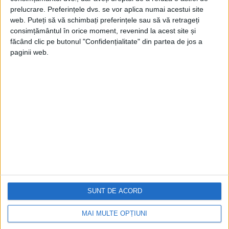
prelucrare. Preferințele dvs. se vor aplica numai acestui site
web. Puteți să vă schimbați preferințele sau să vă retrageți
consimțământul în orice moment, revenind la acest site și
făcând clic pe butonul "Confidențialitate" din partea de jos a
paginii web.
Cea mai mare revistă de istorie din Europa!
.
Media KIT
PORTOFOLIU
Capital
Evenimentul Zilei
Doctorul Zilei
Infofinanciar
SUNT DE ACORD
Infoactual
Editura de carte
MAI MULTE OPȚIUNI
EVZ Comunicate