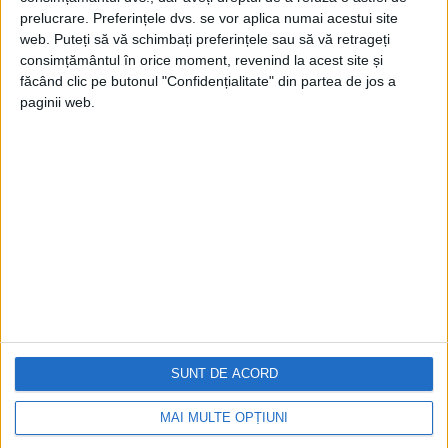
prelucrare. Preferințele dvs. se vor aplica numai acestui site
web. Puteți să vă schimbați preferințele sau să vă retrageți
consimțământul în orice moment, revenind la acest site și
făcând clic pe butonul "Confidențialitate" din partea de jos a
paginii web.
Cea mai mare revistă de istorie din Europa!
.
Media KIT
PORTOFOLIU
Capital
Evenimentul Zilei
Doctorul Zilei
Infofinanciar
SUNT DE ACORD
Infoactual
Editura de carte
MAI MULTE OPȚIUNI
EVZ Comunicate