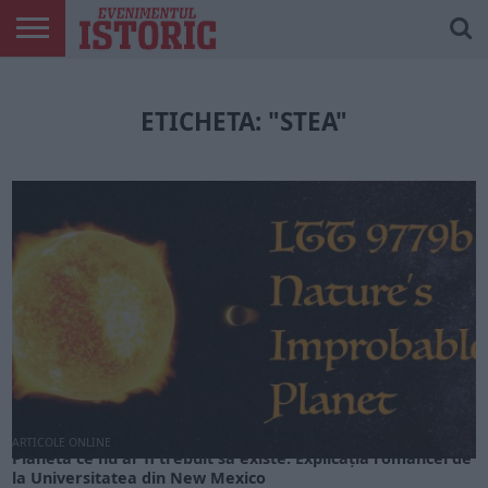
ARTICOLE
ONLINE
EDIȚII
ISTORIC
CONTUL
TIPĂRITE
PLAY
MEU
ETICHETA: "STEA"
ARTICOLE ONLINE
Planeta ce nu ar fi trebuit să existe. Explicația româncei de
la Universitatea din New Mexico