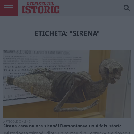
ARTICOLE
ONLINE
EDIȚII
ISTORIC
CONTUL
TIPĂRITE
PLAY
MEU
ETICHETA: "SIRENA"
ARTICOLE ONLINE
Sirena care nu era sirenă! Demontarea unui fals istoric
Misterioasa "sirenă" dintr-un muzeu din Kentucky s-a dovedit