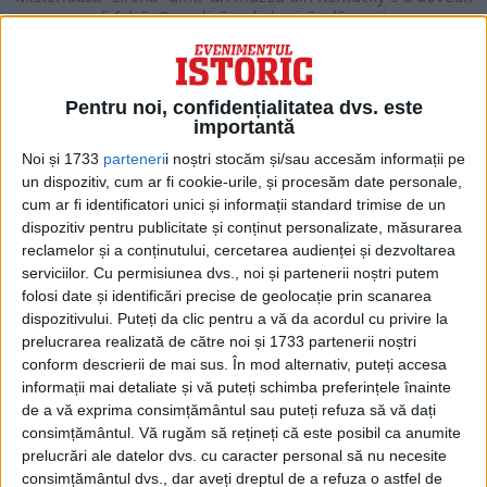
a fi falsă. O analiză radiologică a lămurit...
Pentru noi, confidențialitatea dvs. este
importantă
Noi și 1733
parteneri
i noștri stocăm și/sau accesăm informații pe
un dispozitiv, cum ar fi cookie-urile, și procesăm date personale,
cum ar fi identificatori unici și informații standard trimise de un
dispozitiv pentru publicitate și conținut personalizate, măsurarea
reclamelor și a conținutului, cercetarea audienței și dezvoltarea
serviciilor.
Cu permisiunea dvs., noi și partenerii noștri putem
folosi date și identificări precise de geolocație prin scanarea
dispozitivului. Puteți da clic pentru a vă da acordul cu privire la
ARTICOLE ONLINE
Carnavalul de la Rio și-a desemnat câștigătoarea. Sirena
prelucrarea realizată de către noi și 1733 partenerii noștri
de culoare
conform descrierii de mai sus. În mod alternativ, puteți accesa
Campioana Carnavalului de la Rio, ediția 2020, a fost
informații mai detaliate și vă puteți schimba preferințele înainte
desemnată, miercuri seară, Şcoala de samba Viradouro.
de a vă exprima consimțământul sau puteți refuza să vă dați
consimțământul.
Vă rugăm să rețineți că este posibil ca anumite
prelucrări ale datelor dvs. cu caracter personal să nu necesite
consimțământul dvs., dar aveți dreptul de a refuza o astfel de