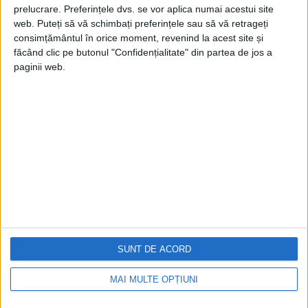
prelucrare. Preferințele dvs. se vor aplica numai acestui site
web. Puteți să vă schimbați preferințele sau să vă retrageți
consimțământul în orice moment, revenind la acest site și
făcând clic pe butonul "Confidențialitate" din partea de jos a
paginii web.
Cea mai mare revistă de istorie din Europa!
.
Media KIT
PORTOFOLIU
Capital
Evenimentul Zilei
Doctorul Zilei
Infofinanciar
SUNT DE ACORD
Infoactual
Editura de carte
MAI MULTE OPȚIUNI
EVZ Comunicate
Capital Comunicate