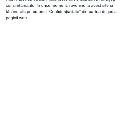
consimțământul în orice moment, revenind la acest site și
făcând clic pe butonul "Confidențialitate" din partea de jos a
paginii web.
ARTICOLE ONLINE
Logodnicii care au ales călugăria, dar s-au reîntâlnit să
moară împreună întru Hristos
Sfinții Galaction și Epistimi, prăznuiți astăzi, au viețuit în
timpul împăratului Deciu (249-253).