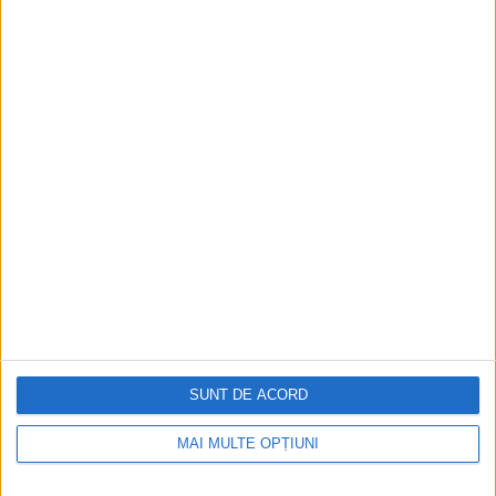
ARTICOLE ONLINE
Sfinții uciși de împăratul Sapor
Sfinții Achepsima, episcopul, Iosif, preotul, și Aitala, diaconul,
au trăit în secolul al IV lea, în...
ARTICOLE ONLINE
Cei șase Sfinți episcopi
SUNT DE ACORD
Sfinții Apostoli Apelie, Stahie, Amplie, Urban, Aristobul și
Narcis sunt prăznuiți astăzi și tot azi e...
MAI MULTE OPȚIUNI