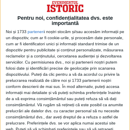
Pentru noi, confidențialitatea dvs. este
importantă
Noi și 1733
parteneri
i noștri stocăm și/sau accesăm informații pe
un dispozitiv, cum ar fi cookie-urile, și procesăm date personale,
cum ar fi identificatori unici și informații standard trimise de un
dispozitiv pentru publicitate și conținut personalizate, măsurarea
reclamelor și a conținutului, cercetarea audienței și dezvoltarea
ARTICOLE ONLINE
serviciilor.
Cu permisiunea dvs., noi și partenerii noștri putem
Victor s-a lepădat de Hristos și au rămas 33 de Mucenici
folosi date și identificări precise de geolocație prin scanarea
Sfinții 33 de Mucenici din Melitina, prăznuiți astăzi, s-au
dispozitivului. Puteți da clic pentru a vă da acordul cu privire la
nevoit pe vremea împăraților Dioclețian și Maximian.
prelucrarea realizată de către noi și 1733 partenerii noștri
conform descrierii de mai sus. În mod alternativ, puteți accesa
informații mai detaliate și vă puteți schimba preferințele înainte
de a vă exprima consimțământul sau puteți refuza să vă dați
consimțământul.
Vă rugăm să rețineți că este posibil ca anumite
prelucrări ale datelor dvs. cu caracter personal să nu necesite
consimțământul dvs., dar aveți dreptul de a refuza o astfel de
prelucrare. Preferințele dvs. se vor aplica numai acestui site
web. Puteți să vă schimbați preferințele sau să vă retrageți