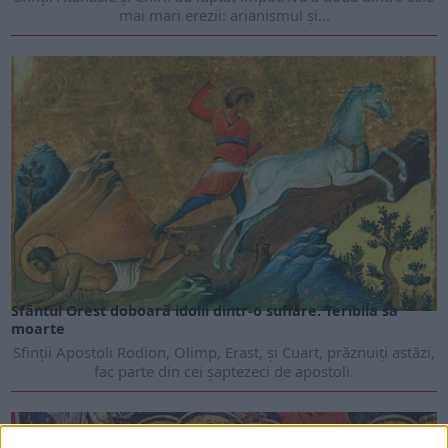
mai mari erezii: arianismul și...
ARTICOLE ONLINE
Sfântul Orest doboară idolii dintr-o suflare. Teribila sa
moarte
Sfinții Apostoli Rodion, Olimp, Erast, și Cuart, prăznuiți astăzi,
fac parte din cei șaptezeci de apostoli.