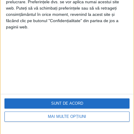
prelucrare. Preferințele dvs. se vor aplica numai acestui site
web. Puteți să vă schimbați preferințele sau să vă retrageți
consimțământul în orice moment, revenind la acest site și
făcând clic pe butonul "Confidențialitate" din partea de jos a
paginii web.
Cea mai mare revistă de istorie din Europa!
.
Media KIT
PORTOFOLIU
Capital
Evenimentul Zilei
Doctorul Zilei
Infofinanciar
SUNT DE ACORD
Infoactual
Editura de carte
EVZ Comunicate
MAI MULTE OPȚIUNI
Capital Comunicate
Animal Zoo
Capital Comunicate