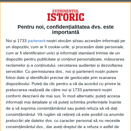
Un diplomat american proeminent, Chas W. Freeman, fost,
printre altele, secretar adjunct al Apărării pentru afaceri...
Pentru noi, confidențialitatea dvs. este
importantă
Noi și 1733
parteneri
i noștri stocăm și/sau accesăm informații pe
un dispozitiv, cum ar fi cookie-urile, și procesăm date personale,
cum ar fi identificatori unici și informații standard trimise de un
dispozitiv pentru publicitate și conținut personalizate, măsurarea
reclamelor și a conținutului, cercetarea audienței și dezvoltarea
serviciilor.
Cu permisiunea dvs., noi și partenerii noștri putem
folosi date și identificări precise de geolocație prin scanarea
ARTICOLE ONLINE
SUA și Rusia redesenează sferele de influență în Europa?
dispozitivului. Puteți da clic pentru a vă da acordul cu privire la
Întâlnirea Biden-Putin e de tip Yalta/ Malta?
prelucrarea realizată de către noi și 1733 partenerii noștri
Singurul lucru pe care Putin îl vrea de la Biden este trasarea
conform descrierii de mai sus. În mod alternativ, puteți accesa
unor noi sfere de...
informații mai detaliate și vă puteți schimba preferințele înainte
de a vă exprima consimțământul sau puteți refuza să vă dați
consimțământul.
Vă rugăm să rețineți că este posibil ca anumite
prelucrări ale datelor dvs. cu caracter personal să nu necesite
consimțământul dvs., dar aveți dreptul de a refuza o astfel de