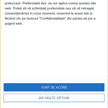
prelucrare. Preferințele dvs. se vor aplica numai acestui site
web. Puteți să vă schimbați preferințele sau să vă retrageți
consimțământul în orice moment, revenind la acest site și
făcând clic pe butonul "Confidențialitate" din partea de jos a
paginii web.
Cea mai mare revistă de istorie din Europa!
.
Media KIT
PORTOFOLIU
Capital
Evenimentul Zilei
Doctorul Zilei
Infofinanciar
SUNT DE ACORD
Infoactual
Editura de carte
MAI MULTE OPȚIUNI
EVZ Comunicate
Capital Comunicate