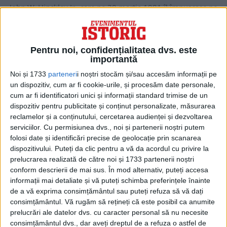
John W. Hinckley Jr., care pe 30 martie 1981 îl împușcase pe
președintele Ronald Reagan și...
Pentru noi, confidențialitatea dvs. este
importantă
Noi și 1733
parteneri
i noștri stocăm și/sau accesăm informații pe
un dispozitiv, cum ar fi cookie-urile, și procesăm date personale,
cum ar fi identificatori unici și informații standard trimise de un
dispozitiv pentru publicitate și conținut personalizate, măsurarea
reclamelor și a conținutului, cercetarea audienței și dezvoltarea
serviciilor.
Cu permisiunea dvs., noi și partenerii noștri putem
folosi date și identificări precise de geolocație prin scanarea
dispozitivului. Puteți da clic pentru a vă da acordul cu privire la
prelucrarea realizată de către noi și 1733 partenerii noștri
ARTICOLE ONLINE
A murit un mare comic de la Hollywood
conform descrierii de mai sus. În mod alternativ, puteți accesa
Actorul american Charles Grodin, vedeta din Beethoven și din
informații mai detaliate și vă puteți schimba preferințele înainte
Cursa de la miezul nopții, a fost...
de a vă exprima consimțământul sau puteți refuza să vă dați
consimțământul.
Vă rugăm să rețineți că este posibil ca anumite
prelucrări ale datelor dvs. cu caracter personal să nu necesite
consimțământul dvs., dar aveți dreptul de a refuza o astfel de