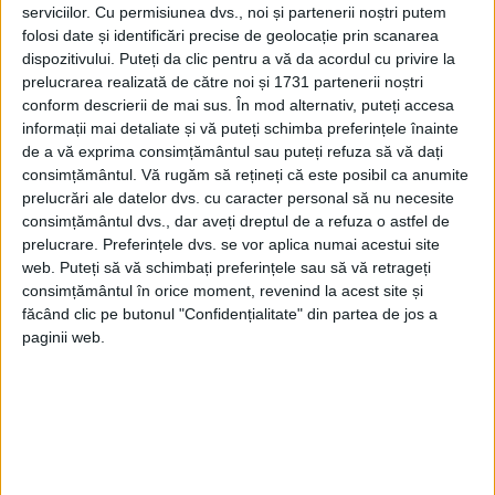
serviciilor.
Cu permisiunea dvs., noi și partenerii noștri putem
folosi date și identificări precise de geolocație prin scanarea
dispozitivului. Puteți da clic pentru a vă da acordul cu privire la
prelucrarea realizată de către noi și 1731 partenerii noștri
conform descrierii de mai sus. În mod alternativ, puteți accesa
informații mai detaliate și vă puteți schimba preferințele înainte
de a vă exprima consimțământul sau puteți refuza să vă dați
consimțământul.
Vă rugăm să rețineți că este posibil ca anumite
prelucrări ale datelor dvs. cu caracter personal să nu necesite
consimțământul dvs., dar aveți dreptul de a refuza o astfel de
ARTICOLE ONLINE
Romanii au fost pionerii timpurii ai reciclării! Practica
prelucrare. Preferințele dvs. se vor aplica numai acestui site
ingenioasă prin care au protejat mediul
web. Puteți să vă schimbați preferințele sau să vă retrageți
Un studiu care utilizează impuritățile de aur din monedele de
consimțământul în orice moment, revenind la acest site și
argint și poluarea cu plumb din...
făcând clic pe butonul "Confidențialitate" din partea de jos a
paginii web.