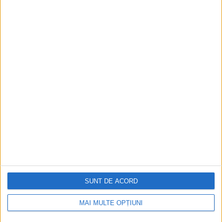
ARTICOLE ONLINE
Reciclarea la americani. O istorie socială a coșului de gunoi
Cu mai bine de un secol în urmă, reciclarea nu a fost un
deziderat, dar oamenii...
SUNT DE ACORD
Cea mai mare revistă de istorie din Europa!
.
MAI MULTE OPȚIUNI
Media KIT