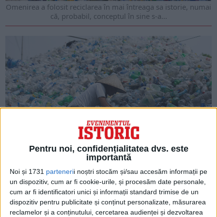
Omenirea a folosit reciclarea în mai întreaga sa istorie, numai
că, probabil, conceptul în sine s-a...
Pentru noi, confidențialitatea dvs. este
IANUARIE 2024
importantă
Scurtă istorie a reciclării: de la om la planetă
Românilor de 50-55 de ani nu le este deloc străină ideea de
Noi și 1731
parteneri
i noștri stocăm și/sau accesăm informații pe
reciclare, și nici a...
un dispozitiv, cum ar fi cookie-urile, și procesăm date personale,
cum ar fi identificatori unici și informații standard trimise de un
dispozitiv pentru publicitate și conținut personalizate, măsurarea
reclamelor și a conținutului, cercetarea audienței și dezvoltarea