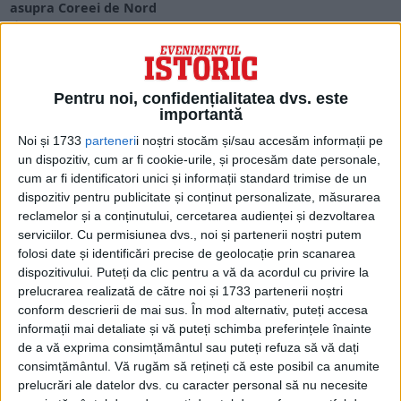
asupra Coreei de Nord
Încă din 2006, ONU a adoptat mai multe sancțiuni împotriva
Coreei comuniste, care au vizat bănci,...
Pentru noi, confidențialitatea dvs. este
importantă
Noi și 1733
parteneri
i noștri stocăm și/sau accesăm informații pe
un dispozitiv, cum ar fi cookie-urile, și procesăm date personale,
cum ar fi identificatori unici și informații standard trimise de un
dispozitiv pentru publicitate și conținut personalizate, măsurarea
reclamelor și a conținutului, cercetarea audienței și dezvoltarea
serviciilor.
Cu permisiunea dvs., noi și partenerii noștri putem
folosi date și identificări precise de geolocație prin scanarea
dispozitivului. Puteți da clic pentru a vă da acordul cu privire la
prelucrarea realizată de către noi și 1733 partenerii noștri
ARTICOLE ONLINE
De cât timp are nevoie Putin pentru a distruge armata
conform descrierii de mai sus. În mod alternativ, puteți accesa
Ucrainei? Estimarea unui oligarh rus
informații mai detaliate și vă puteți schimba preferințele înainte
Konstantin Malofeev, un magnat rus despre care se spune că
de a vă exprima consimțământul sau puteți refuza să vă dați
este un sponsor al mai multor...
consimțământul.
Vă rugăm să rețineți că este posibil ca anumite
prelucrări ale datelor dvs. cu caracter personal să nu necesite