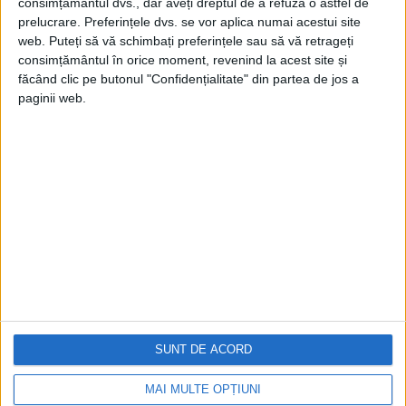
consimțământul dvs., dar aveți dreptul de a refuza o astfel de
prelucrare. Preferințele dvs. se vor aplica numai acestui site
web. Puteți să vă schimbați preferințele sau să vă retrageți
consimțământul în orice moment, revenind la acest site și
făcând clic pe butonul "Confidențialitate" din partea de jos a
paginii web.
Cea mai mare revistă de istorie din Europa!
.
Media KIT
PORTOFOLIU
Capital
Evenimentul Zilei
Doctorul Zilei
SUNT DE ACORD
Infofinanciar
Infoactual
Editura de carte
MAI MULTE OPȚIUNI