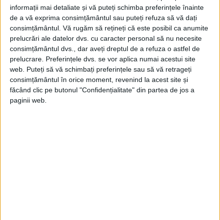
informații mai detaliate și vă puteți schimba preferințele înainte
de a vă exprima consimțământul sau puteți refuza să vă dați
consimțământul.
Vă rugăm să rețineți că este posibil ca anumite
prelucrări ale datelor dvs. cu caracter personal să nu necesite
consimțământul dvs., dar aveți dreptul de a refuza o astfel de
prelucrare. Preferințele dvs. se vor aplica numai acestui site
web. Puteți să vă schimbați preferințele sau să vă retrageți
consimțământul în orice moment, revenind la acest site și
făcând clic pe butonul "Confidențialitate" din partea de jos a
paginii web.
MARTIE 2018
ROMÂNIA COMUNISTĂ. Elena Ceaușescu a decis, în 1985, ca
Televiziunea Română să aibă un program de 2 ore!
Conducerea Partidului Comunist a comunicat această decizie
în cadrul unei şedinţe de guvern la care a...