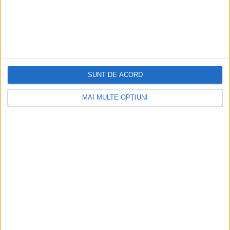
Cea mai mare revistă de istorie din Europa!
.
Media KIT
SUNT DE ACORD
PORTOFOLIU
MAI MULTE OPȚIUNI
Capital
Evenimentul Zilei
Doctorul Zilei
Infofinanciar
Infoactual
Editura de carte
EVZ Comunicate
Capital Comunicate
Animal Zoo
Capital Comunicate