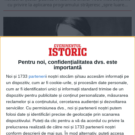
cu privire la aplicarea programului străjeresc „spre luare...
Pentru noi, confidențialitatea dvs. este
importantă
Noi și 1733
parteneri
i noștri stocăm și/sau accesăm informații pe
un dispozitiv, cum ar fi cookie-urile, și procesăm date personale,
cum ar fi identificatori unici și informații standard trimise de un
ARTICOLE ONLINE
Motivul pentru care Hitler a pus capăt programului de
dispozitiv pentru publicitate și conținut personalizate, măsurarea
eutanasiere a copiilor în 1941
reclamelor și a conținutului, cercetarea audienței și dezvoltarea
În 1939, doctorul Viktor Brack, șeful departamentului de
serviciilor.
Cu permisiunea dvs., noi și partenerii noștri putem
eutanasiere creat de Hitler, a supervizat crearea noului...
folosi date și identificări precise de geolocație prin scanarea
dispozitivului. Puteți da clic pentru a vă da acordul cu privire la
prelucrarea realizată de către noi și 1733 partenerii noștri
conform descrierii de mai sus. În mod alternativ, puteți accesa