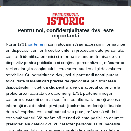
scriitorii și poeții au reflectat această...
Pentru noi, confidențialitatea dvs. este
importantă
Noi și 1731
parteneri
i noștri stocăm și/sau accesăm informații pe
un dispozitiv, cum ar fi cookie-urile, și procesăm date personale,
cum ar fi identificatori unici și informații standard trimise de un
dispozitiv pentru publicitate și conținut personalizate, măsurarea
reclamelor și a conținutului, cercetarea audienței și dezvoltarea
serviciilor.
Cu permisiunea dvs., noi și partenerii noștri putem
folosi date și identificări precise de geolocație prin scanarea
ARTICOLE ONLINE
dispozitivului. Puteți da clic pentru a vă da acordul cu privire la
Drama celor doi amici-poeți care s-au însurat cu aceeași
prelucrarea realizată de către noi și 1731 partenerii noștri
femeie. Unul moare de boli lumești, iar celălat o împușcă și
conform descrierii de mai sus. În mod alternativ, puteți accesa
se sinucide
informații mai detaliate și vă puteți schimba preferințele înainte
S-au cunoscut și împrietenit la Paris, în 1901, unde se aflau la
de a vă exprima consimțământul sau puteți refuza să vă dați
studii.
consimțământul.
Vă rugăm să rețineți că este posibil ca anumite
prelucrări ale datelor dvs. cu caracter personal să nu necesite
consimțământul dvs., dar aveți dreptul de a refuza o astfel de