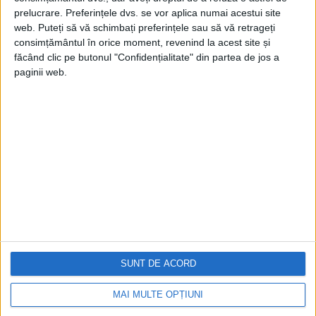
prelucrare. Preferințele dvs. se vor aplica numai acestui site
web. Puteți să vă schimbați preferințele sau să vă retrageți
consimțământul în orice moment, revenind la acest site și
făcând clic pe butonul "Confidențialitate" din partea de jos a
paginii web.
Cea mai mare revistă de istorie din Europa!
.
Media KIT
PORTOFOLIU
Capital
Evenimentul Zilei
Doctorul Zilei
Infofinanciar
SUNT DE ACORD
Infoactual
Editura de carte
MAI MULTE OPȚIUNI
EVZ Comunicate