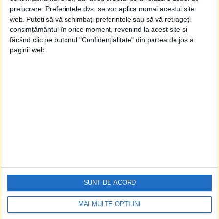
prelucrare. Preferințele dvs. se vor aplica numai acestui site
web. Puteți să vă schimbați preferințele sau să vă retrageți
consimțământul în orice moment, revenind la acest site și
făcând clic pe butonul "Confidențialitate" din partea de jos a
paginii web.
Cea mai mare revistă de istorie din Europa!
.
Media KIT
PORTOFOLIU
Capital
Evenimentul Zilei
Doctorul Zilei
Infofinanciar
SUNT DE ACORD
Infoactual
Editura de carte
MAI MULTE OPȚIUNI
EVZ Comunicate