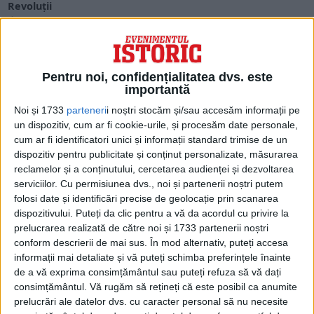
Revoluții
În noul număr Evenimentul Istoric vă dezvăluim noi subiecte
de istorie adevărată. În cele 124 de...
Pentru noi, confidențialitatea dvs. este
importantă
Noi și 1733
parteneri
i noștri stocăm și/sau accesăm informații pe
un dispozitiv, cum ar fi cookie-urile, și procesăm date personale,
cum ar fi identificatori unici și informații standard trimise de un
dispozitiv pentru publicitate și conținut personalizate, măsurarea
reclamelor și a conținutului, cercetarea audienței și dezvoltarea
serviciilor.
Cu permisiunea dvs., noi și partenerii noștri putem
folosi date și identificări precise de geolocație prin scanarea
dispozitivului. Puteți da clic pentru a vă da acordul cu privire la
prelucrarea realizată de către noi și 1733 partenerii noștri
ARTICOLE ONLINE
Fotoreportaj de excepție cu Regele Mihai la sfârșitul lui
conform descrierii de mai sus. În mod alternativ, puteți accesa
octombrie 1929
informații mai detaliate și vă puteți schimba preferințele înainte
Ziaristul A. Dumbrăveanu de la „Realitatea Ilustrată” primește
de a vă exprima consimțământul sau puteți refuza să vă dați
permisiunea, la sfârșitul lui octombrie 1929, să facă...
consimțământul.
Vă rugăm să rețineți că este posibil ca anumite
prelucrări ale datelor dvs. cu caracter personal să nu necesite