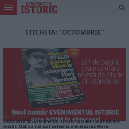
ARTICOLE
ONLINE
EDIȚII
ISTORIC
CONTUL
TIPĂRITE
PLAY
MEU
ETICHETA: "OCTOMBRIE"
ARTICOLE ONLINE
Descoperă din Evenimentul Istoric detaliile unui incident
secret: Stalin a mâncat bătaie la aniversarea Marii