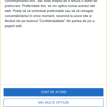
consimțământul dvs., dar aveți dreptul de a refuza o astfel de
prelucrare. Preferințele dvs. se vor aplica numai acestui site
web. Puteți să vă schimbați preferințele sau să vă retrageți
consimțământul în orice moment, revenind la acest site și
făcând clic pe butonul "Confidențialitate" din partea de jos a
paginii web.
Cea mai mare revistă de istorie din Europa!
.
Media KIT
PORTOFOLIU
Capital
Evenimentul Zilei
Doctorul Zilei
SUNT DE ACORD
Infofinanciar
Infoactual
Editura de carte
MAI MULTE OPȚIUNI