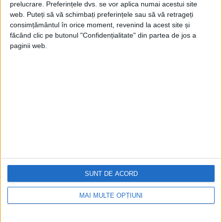
prelucrare. Preferințele dvs. se vor aplica numai acestui site
web. Puteți să vă schimbați preferințele sau să vă retrageți
consimțământul în orice moment, revenind la acest site și
făcând clic pe butonul "Confidențialitate" din partea de jos a
paginii web.
Cea mai mare revistă de istorie din Europa!
.
Media KIT
PORTOFOLIU
Capital
Evenimentul Zilei
Doctorul Zilei
Infofinanciar
SUNT DE ACORD
Infoactual
Editura de carte
EVZ Comunicate
MAI MULTE OPȚIUNI
Capital Comunicate
Animal Zoo