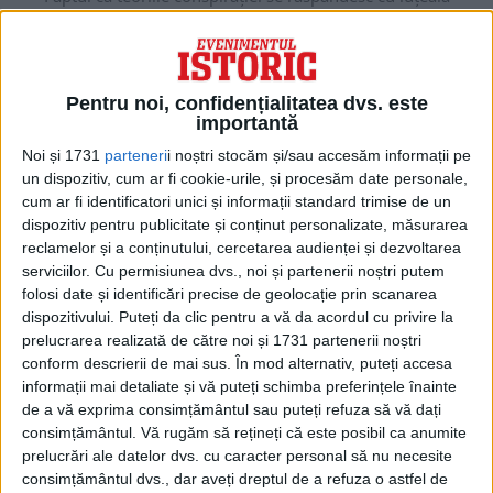
fulgerului în Statele Unite n-ar trebui să mire...
Pentru noi, confidențialitatea dvs. este
importantă
Noi și 1731
parteneri
i noștri stocăm și/sau accesăm informații pe
un dispozitiv, cum ar fi cookie-urile, și procesăm date personale,
cum ar fi identificatori unici și informații standard trimise de un
dispozitiv pentru publicitate și conținut personalizate, măsurarea
reclamelor și a conținutului, cercetarea audienței și dezvoltarea
serviciilor.
Cu permisiunea dvs., noi și partenerii noștri putem
folosi date și identificări precise de geolocație prin scanarea
dispozitivului. Puteți da clic pentru a vă da acordul cu privire la
ARTICOLE ONLINE
prelucrarea realizată de către noi și 1731 partenerii noștri
Un avion cu trimisul președintelui SUA aterizează în Iran
conform descrierii de mai sus. În mod alternativ, puteți accesa
Un avion ajungea în Iran cu trimisul președintelui SUA pentru
informații mai detaliate și vă puteți schimba preferințele înainte
a rezolva un grav conflict international,...
de a vă exprima consimțământul sau puteți refuza să vă dați
consimțământul.
Vă rugăm să rețineți că este posibil ca anumite
prelucrări ale datelor dvs. cu caracter personal să nu necesite
consimțământul dvs., dar aveți dreptul de a refuza o astfel de