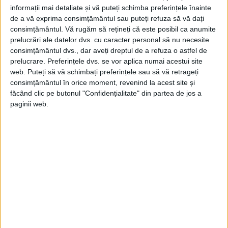
informații mai detaliate și vă puteți schimba preferințele înainte
de a vă exprima consimțământul sau puteți refuza să vă dați
consimțământul.
Vă rugăm să rețineți că este posibil ca anumite
prelucrări ale datelor dvs. cu caracter personal să nu necesite
consimțământul dvs., dar aveți dreptul de a refuza o astfel de
prelucrare. Preferințele dvs. se vor aplica numai acestui site
web. Puteți să vă schimbați preferințele sau să vă retrageți
consimțământul în orice moment, revenind la acest site și
făcând clic pe butonul "Confidențialitate" din partea de jos a
paginii web.
ARTICOLE ONLINE
Drama lui Sorin devenit Sorina. Medicii români au făcut
prima schimbare de sex acum 25 de ani
Pe 26 aprilie 1995, la Spitalul de Urgenţă Floreasca a avut loc
o premieră medicală: prima...