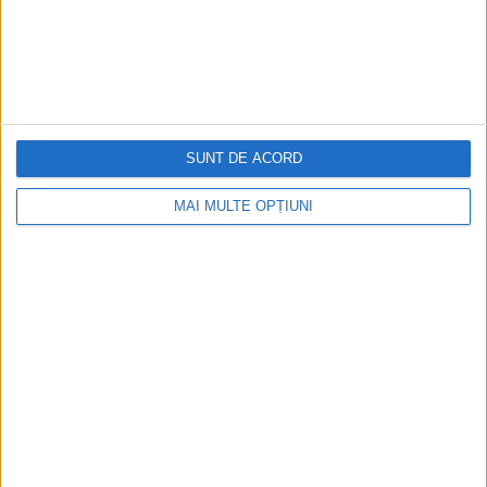
Cea mai mare revistă de istorie din Europa!
.
Media KIT
SUNT DE ACORD
PORTOFOLIU
MAI MULTE OPȚIUNI
Capital
Evenimentul Zilei
Doctorul Zilei
Infofinanciar
Infoactual
Editura de carte
EVZ Comunicate
Capital Comunicate
Animal Zoo
Capital Comunicate