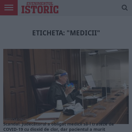
ARTICOLE
ONLINE
EDIȚII
ISTORIC
CONTUL
TIPĂRITE
PLAY
MEU
ETICHETA: "MEDICII"
ARTICOLE ONLINE
Scandal. Judecătorul a obligat medicii să-l trateze de
COVID-19 cu dioxid de clor, dar pacientul a murit