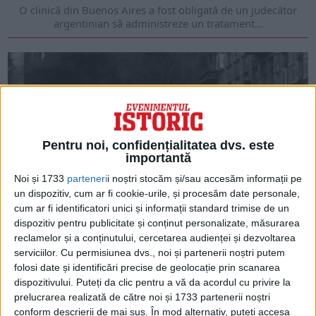
O clinică din Buenos Aires a fost obligată de un judecător
argentinian să administreze un tratament...
Pentru noi, confidențialitatea dvs. este
importantă
Noi și 1733
parteneri
i noștri stocăm și/sau accesăm informații pe
un dispozitiv, cum ar fi cookie-urile, și procesăm date personale,
cum ar fi identificatori unici și informații standard trimise de un
ARTICOLE ONLINE
dispozitiv pentru publicitate și conținut personalizate, măsurarea
Medicii evrei înving epidemia în Ghetoul din Varșovia
reclamelor și a conținutului, cercetarea audienței și dezvoltarea
Între 1940 și 1943, peste 90.000 de evrei au murit în Ghetoul
serviciilor.
Cu permisiunea dvs., noi și partenerii noștri putem
din Varșovia de foame...
folosi date și identificări precise de geolocație prin scanarea
dispozitivului. Puteți da clic pentru a vă da acordul cu privire la
prelucrarea realizată de către noi și 1733 partenerii noștri
conform descrierii de mai sus. În mod alternativ, puteți accesa