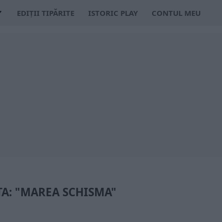
EDIȚII TIPĂRITE
ISTORIC PLAY
CONTUL MEU
TA: "MAREA SCHISMA"