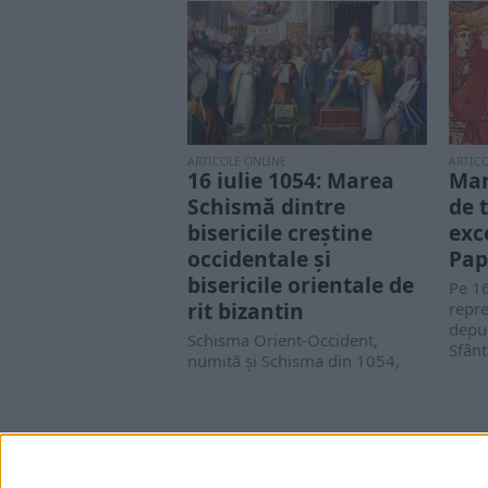
ARTICOLE ONLINE
ARTIC
16 iulie 1054: Marea
Mar
Schismă dintre
de 
bisericile creștine
exc
occidentale și
Pap
bisericile orientale de
Pe 16
rit bizantin
repre
depun
Schisma Orient-Occident,
Sfânt
numită și Schisma din 1054,
eveniment care a precipitat
separarea definitivă între
bisericile creștine...