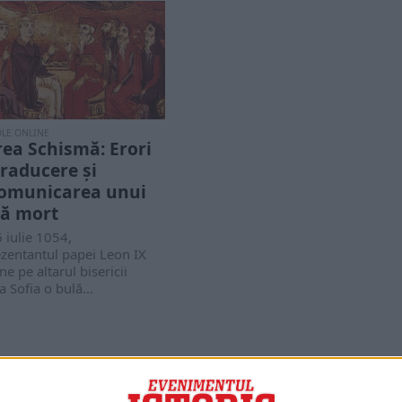
OLE ONLINE
ea Schismă: Erori
traducere și
omunicarea unui
ă mort
 iulie 1054,
zentantul papei Leon IX
e pe altarul bisericii
a Sofia o bulă...
PORTOFOLIU