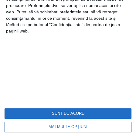
prelucrare. Preferințele dvs. se vor aplica numai acestui site
web. Puteți să vă schimbați preferințele sau să vă retrageți
consimțământul în orice moment, revenind la acest site și
făcând clic pe butonul "Confidențialitate" din partea de jos a
paginii web.
Cea mai mare revistă de istorie din Europa!
.
Media KIT
PORTOFOLIU
Capital
Evenimentul Zilei
Doctorul Zilei
Infofinanciar
SUNT DE ACORD
Infoactual
Editura de carte
MAI MULTE OPȚIUNI
EVZ Comunicate