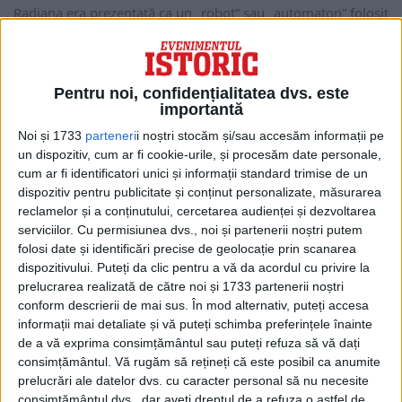
Radiana era prezentată ca un „robot” sau „automaton” folosit
de Profesorul John Popjie, un magician ale...
Pentru noi, confidențialitatea dvs. este
importantă
Noi și 1733
parteneri
i noștri stocăm și/sau accesăm informații pe
un dispozitiv, cum ar fi cookie-urile, și procesăm date personale,
cum ar fi identificatori unici și informații standard trimise de un
dispozitiv pentru publicitate și conținut personalizate, măsurarea
reclamelor și a conținutului, cercetarea audienței și dezvoltarea
serviciilor.
Cu permisiunea dvs., noi și partenerii noștri putem
folosi date și identificări precise de geolocație prin scanarea
dispozitivului. Puteți da clic pentru a vă da acordul cu privire la
ARTICOLE ONLINE
prelucrarea realizată de către noi și 1733 partenerii noștri
Cearta despre puterile supranaturale care a rupt prietenia
conform descrierii de mai sus. În mod alternativ, puteți accesa
dintre Sir Arthur Conan Doyle și Harry Houdini
informații mai detaliate și vă puteți schimba preferințele înainte
Sir Arthur Conan Doyle, unul dintre cei mai populari autori
de a vă exprima consimțământul sau puteți refuza să vă dați
din istoria literaturi, faimos mai ales...
consimțământul.
Vă rugăm să rețineți că este posibil ca anumite
prelucrări ale datelor dvs. cu caracter personal să nu necesite
consimțământul dvs., dar aveți dreptul de a refuza o astfel de