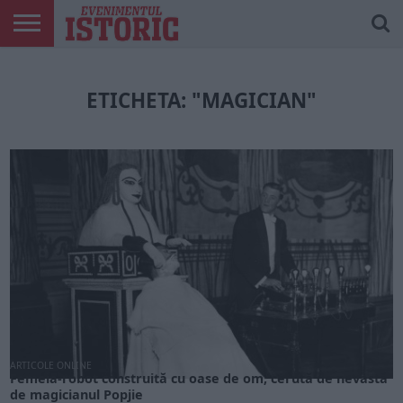
ARTICOLE
ONLINE
EDIȚII
ISTORIC
CONTUL
TIPĂRITE
PLAY
MEU
ETICHETA: "MAGICIAN"
ARTICOLE ONLINE
Femeia-robot construită cu oase de om, cerută de nevastă
de magicianul Popjie