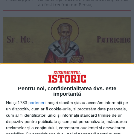
au fost trei fraţi din Persia,...
Pentru noi, confidențialitatea dvs. este
ARTICOLE ONLINE
Mucenicul din apele termale
importantă
Prăznuit pe 19 mai, Sfântul Patrichie a vieţuit în secolul al IV-
Noi și 1733
parteneri
i noștri stocăm și/sau accesăm informații pe
lea şi a ajuns Episcop...
un dispozitiv, cum ar fi cookie-urile, și procesăm date personale,
cum ar fi identificatori unici și informații standard trimise de un
dispozitiv pentru publicitate și conținut personalizate, măsurarea
reclamelor și a conținutului, cercetarea audienței și dezvoltarea