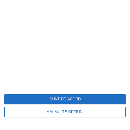
ARTICOLE ONLINE
I-au smuls măruntaiele cu dinții
Marcu, episcopul Aretuselor, ajunsese cunoscut pentru că a
distrus multe temple păgâne, mai ales în vremea...
SUNT DE ACORD
Cea mai mare revistă de istorie din Europa!
.
Media KIT
MAI MULTE OPȚIUNI