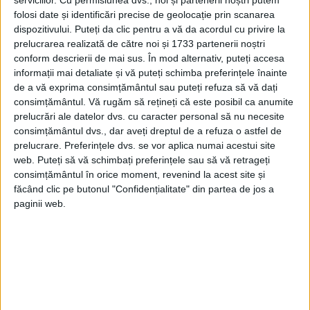
serviciilor.
Cu permisiunea dvs., noi și partenerii noștri putem
folosi date și identificări precise de geolocație prin scanarea
dispozitivului. Puteți da clic pentru a vă da acordul cu privire la
prelucrarea realizată de către noi și 1733 partenerii noștri
conform descrierii de mai sus. În mod alternativ, puteți accesa
informații mai detaliate și vă puteți schimba preferințele înainte
de a vă exprima consimțământul sau puteți refuza să vă dați
consimțământul.
Vă rugăm să rețineți că este posibil ca anumite
prelucrări ale datelor dvs. cu caracter personal să nu necesite
ARTICOLE ONLINE
consimțământul dvs., dar aveți dreptul de a refuza o astfel de
Cel care a demolat-o pe Fortuna
prelucrare. Preferințele dvs. se vor aplica numai acestui site
Prăznuit pe 9 aprilie, Sfântul Mucenic Eupsihie s-a născut
web. Puteți să vă schimbați preferințele sau să vă retrageți
către jumătatea veacului al III-lea, în Cezareea...
consimțământul în orice moment, revenind la acest site și
făcând clic pe butonul "Confidențialitate" din partea de jos a
paginii web.