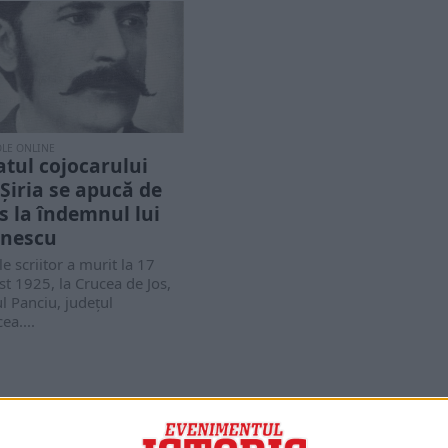
OLE ONLINE
atul cojocarului
 Șiria se apucă de
is la îndemnul lui
nescu
e scriitor a murit la 17
t 1925, la Crucea de Jos,
l Panciu, judeţul
ea....
PORTOFOLIU