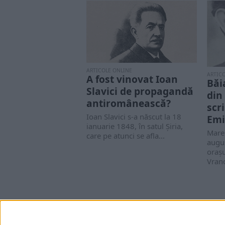
ARTICOLE ONLINE
ARTIC
A fost vinovat Ioan
Băi
Slavici de propagandă
din
antiromânească?
scr
Ioan Slavici s-a născut la 18
Emi
ianuarie 1848, în satul Șiria,
Marel
care pe atunci se afla...
augus
oraşu
Vranc