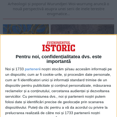
Arheologii și poporul Wurundjeri Woi-wurrung aruncă o
nouă perspectivă asupra unei serii de inele terestre
enigmatice...
Pentru noi, confidențialitatea dvs. este
importantă
Noi și 1733
parteneri
i noștri stocăm și/sau accesăm informații pe
un dispozitiv, cum ar fi cookie-urile, și procesăm date personale,
cum ar fi identificatori unici și informații standard trimise de un
dispozitiv pentru publicitate și conținut personalizate, măsurarea
ARTICOLE ONLINE
Cercetătorii au descoperit în Oradea un mormânt
reclamelor și a conținutului, cercetarea audienței și dezvoltarea
preistoric care conține 169 de inele de aur
serviciilor.
Cu permisiunea dvs., noi și partenerii noștri putem
Arheologii au descoperit un mormânt preistoric care conținea
folosi date și identificări precise de geolocație prin scanarea
169 de inele de aur în apropierea comunei...
dispozitivului. Puteți da clic pentru a vă da acordul cu privire la
prelucrarea realizată de către noi și 1733 partenerii noștri