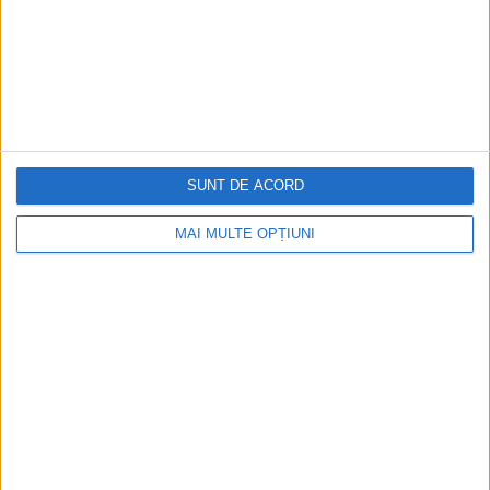
Cea mai mare revistă de istorie din Europa!
.
Media KIT
SUNT DE ACORD
PORTOFOLIU
MAI MULTE OPȚIUNI
Capital
Evenimentul Zilei
Doctorul Zilei
Infofinanciar
Infoactual
Editura de carte
EVZ Comunicate
Capital Comunicate
Animal Zoo
Capital Comunicate