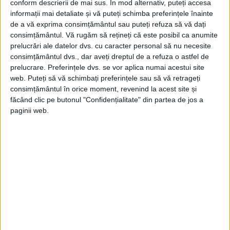
conform descrierii de mai sus. În mod alternativ, puteți accesa
informații mai detaliate și vă puteți schimba preferințele înainte
de a vă exprima consimțământul sau puteți refuza să vă dați
consimțământul.
Vă rugăm să rețineți că este posibil ca anumite
prelucrări ale datelor dvs. cu caracter personal să nu necesite
consimțământul dvs., dar aveți dreptul de a refuza o astfel de
prelucrare. Preferințele dvs. se vor aplica numai acestui site
web. Puteți să vă schimbați preferințele sau să vă retrageți
consimțământul în orice moment, revenind la acest site și
făcând clic pe butonul "Confidențialitate" din partea de jos a
paginii web.
ARTICOLE ONLINE
Grecu care a agățat pentru totdeauna România în inelele
olimpice
Dan (Dănuţ) Grecu, în prezent vicepreşedinte al Federaţiei
Române de Gimnastică, s-a născut la 26 septembrie...