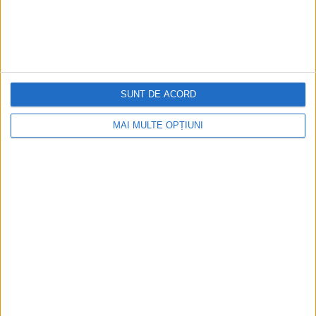
Cea mai mare revistă de istorie din Europa!
.
Media KIT
SUNT DE ACORD
PORTOFOLIU
MAI MULTE OPȚIUNI
Capital
Evenimentul Zilei
Doctorul Zilei
Infofinanciar
Infoactual
Editura de carte
EVZ Comunicate
Capital Comunicate
Animal Zoo
Capital Comunicate