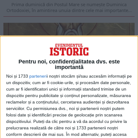
Prima duminică din Postul Mare se numește Duminica
Ortodoxiei, în amintirea unuia dintre cele mai importante...
Pentru noi, confidențialitatea dvs. este
importantă
Noi și 1733
parteneri
i noștri stocăm și/sau accesăm informații pe
un dispozitiv, cum ar fi cookie-urile, și procesăm date personale,
cum ar fi identificatori unici și informații standard trimise de un
dispozitiv pentru publicitate și conținut personalizate, măsurarea
ARTICOLE ONLINE
Sfântul de 120 de ani
reclamelor și a conținutului, cercetarea audienței și dezvoltarea
Prăznuit de Biserică pe 21 martie, Sfântul Ierarh Iacob
serviciilor.
Cu permisiunea dvs., noi și partenerii noștri putem
Mărturisitorul a trăit în vremea împăratului Constantin...
folosi date și identificări precise de geolocație prin scanarea
dispozitivului. Puteți da clic pentru a vă da acordul cu privire la
prelucrarea realizată de către noi și 1733 partenerii noștri
conform descrierii de mai sus. În mod alternativ, puteți accesa