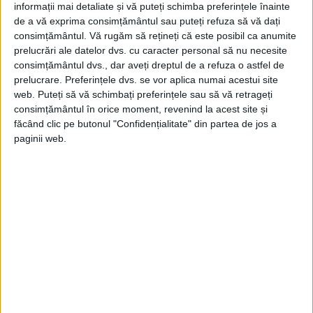
informații mai detaliate și vă puteți schimba preferințele înainte
de a vă exprima consimțământul sau puteți refuza să vă dați
consimțământul.
Vă rugăm să rețineți că este posibil ca anumite
prelucrări ale datelor dvs. cu caracter personal să nu necesite
consimțământul dvs., dar aveți dreptul de a refuza o astfel de
prelucrare. Preferințele dvs. se vor aplica numai acestui site
web. Puteți să vă schimbați preferințele sau să vă retrageți
consimțământul în orice moment, revenind la acest site și
făcând clic pe butonul "Confidențialitate" din partea de jos a
paginii web.
ARTICOLE ONLINE
Sfântul jupuit de piele
Prăznuit pe 27 februarie, Sfântul Procopie, originar din
ținutul Decapole, grupând zece cetăți lângă Marea Galileii,...