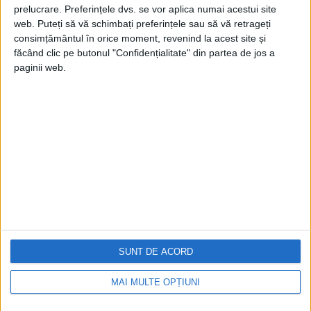
prelucrare. Preferințele dvs. se vor aplica numai acestui site
web. Puteți să vă schimbați preferințele sau să vă retrageți
consimțământul în orice moment, revenind la acest site și
făcând clic pe butonul "Confidențialitate" din partea de jos a
paginii web.
Cea mai mare revistă de istorie din Europa!
.
Media KIT
PORTOFOLIU
Capital
Evenimentul Zilei
Doctorul Zilei
Infofinanciar
SUNT DE ACORD
Infoactual
Editura de carte
MAI MULTE OPȚIUNI
EVZ Comunicate
Capital Comunicate