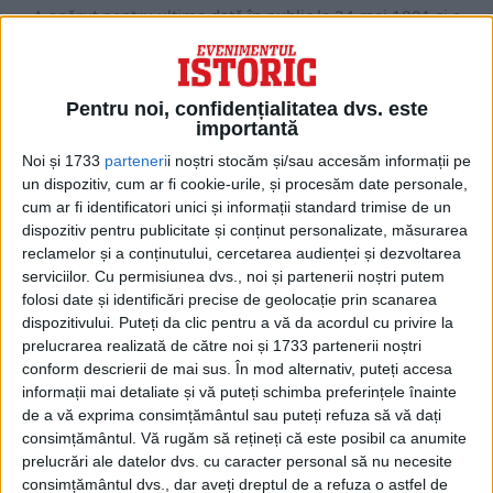
A apărut pentru ultima dată în public la 24 mai 1881 și a
murit pe 23...
Pentru noi, confidențialitatea dvs. este
importantă
Noi și 1733
parteneri
i noștri stocăm și/sau accesăm informații pe
un dispozitiv, cum ar fi cookie-urile, și procesăm date personale,
cum ar fi identificatori unici și informații standard trimise de un
dispozitiv pentru publicitate și conținut personalizate, măsurarea
reclamelor și a conținutului, cercetarea audienței și dezvoltarea
serviciilor.
Cu permisiunea dvs., noi și partenerii noștri putem
folosi date și identificări precise de geolocație prin scanarea
dispozitivului. Puteți da clic pentru a vă da acordul cu privire la
prelucrarea realizată de către noi și 1733 partenerii noștri
ARTICOLE ONLINE
Ziua în care Roma a fost declarată capitala Italiei
conform descrierii de mai sus. În mod alternativ, puteți accesa
După ce armata condusă de generalul Giuseppe Garibaldi a
informații mai detaliate și vă puteți schimba preferințele înainte
pus capăt controlului papal asupra Romei şi...
de a vă exprima consimțământul sau puteți refuza să vă dați
consimțământul.
Vă rugăm să rețineți că este posibil ca anumite
prelucrări ale datelor dvs. cu caracter personal să nu necesite
consimțământul dvs., dar aveți dreptul de a refuza o astfel de