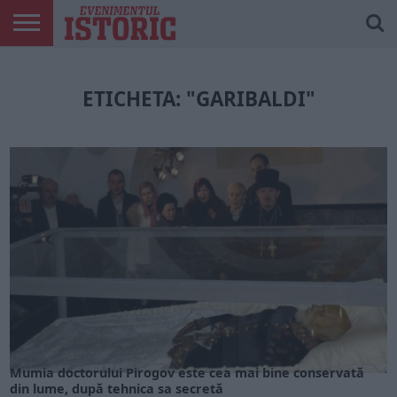
ARTICOLE
ONLINE
EDIȚII
ISTORIC
CONTUL
TIPĂRITE
PLAY
MEU
ETICHETA: "GARIBALDI"
ARTICOLE ONLINE
Mumia doctorului Pirogov este cea mai bine conservată
din lume, după tehnica sa secretă