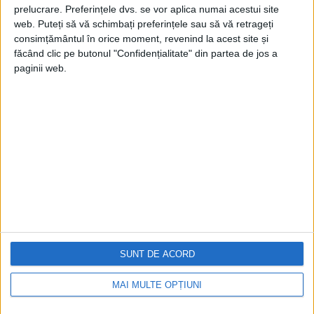
prelucrare. Preferințele dvs. se vor aplica numai acestui site
web. Puteți să vă schimbați preferințele sau să vă retrageți
consimțământul în orice moment, revenind la acest site și
făcând clic pe butonul "Confidențialitate" din partea de jos a
paginii web.
Cea mai mare revistă de istorie din Europa!
.
Media KIT
PORTOFOLIU
Capital
Evenimentul Zilei
Doctorul Zilei
Infofinanciar
SUNT DE ACORD
Infoactual
Editura de carte
MAI MULTE OPȚIUNI
EVZ Comunicate
Capital Comunicate