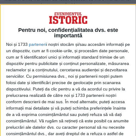
și cei precedenți recurgând la porecle sugestive,...
Pentru noi, confidențialitatea dvs. este
importantă
Noi și 1733
parteneri
i noștri stocăm și/sau accesăm informații pe
un dispozitiv, cum ar fi cookie-urile, și procesăm date personale,
cum ar fi identificatori unici și informații standard trimise de un
dispozitiv pentru publicitate și conținut personalizate, măsurarea
reclamelor și a conținutului, cercetarea audienței și dezvoltarea
serviciilor.
Cu permisiunea dvs., noi și partenerii noștri putem
folosi date și identificări precise de geolocație prin scanarea
dispozitivului. Puteți da clic pentru a vă da acordul cu privire la
ARTICOLE ONLINE
Scandalul nurorilor adultere ale lui Filip cel Frumos.
prelucrarea realizată de către noi și 1733 partenerii noștri
Afacerea Tour de Nesle:
conform descrierii de mai sus. În mod alternativ, puteți accesa
Pe 19 aprilie 1314, frații Gauthier și Philippe d’Aunay sunt
informații mai detaliate și vă puteți schimba preferințele înainte
executați în condiții atroce. Vina lor:...
de a vă exprima consimțământul sau puteți refuza să vă dați
consimțământul.
Vă rugăm să rețineți că este posibil ca anumite
prelucrări ale datelor dvs. cu caracter personal să nu necesite
consimțământul dvs., dar aveți dreptul de a refuza o astfel de