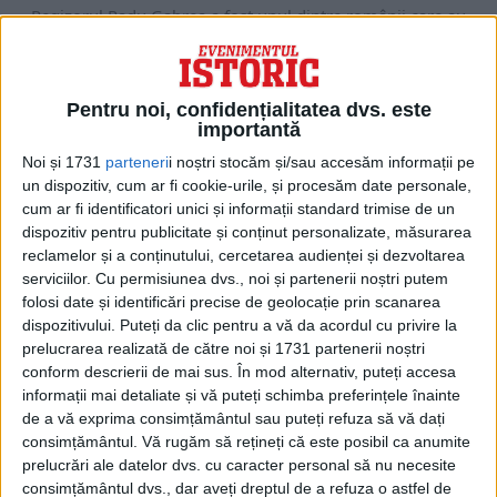
Regizorul Radu Gabrea a fost unul dintre românii care au
intrat în conflict deschis cu regimul...
Pentru noi, confidențialitatea dvs. este
importantă
Noi și 1731
parteneri
i noștri stocăm și/sau accesăm informații pe
un dispozitiv, cum ar fi cookie-urile, și procesăm date personale,
cum ar fi identificatori unici și informații standard trimise de un
dispozitiv pentru publicitate și conținut personalizate, măsurarea
reclamelor și a conținutului, cercetarea audienței și dezvoltarea
serviciilor.
Cu permisiunea dvs., noi și partenerii noștri putem
folosi date și identificări precise de geolocație prin scanarea
dispozitivului. Puteți da clic pentru a vă da acordul cu privire la
prelucrarea realizată de către noi și 1731 partenerii noștri
ARTICOLE ONLINE
10 ani de când frumosul nebun al marilor orașe a plecat
conform descrierii de mai sus. În mod alternativ, puteți accesa
Pe 24 mai 2011, ora 3.30 a.m. „a încetat din viață la Spitalul
informații mai detaliate și vă puteți schimba preferințele înainte
Universitar de Urgență...
de a vă exprima consimțământul sau puteți refuza să vă dați
consimțământul.
Vă rugăm să rețineți că este posibil ca anumite
prelucrări ale datelor dvs. cu caracter personal să nu necesite
consimțământul dvs., dar aveți dreptul de a refuza o astfel de