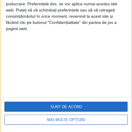
prelucrare. Preferințele dvs. se vor aplica numai acestui site
web. Puteți să vă schimbați preferințele sau să vă retrageți
consimțământul în orice moment, revenind la acest site și
făcând clic pe butonul "Confidențialitate" din partea de jos a
paginii web.
Cea mai mare revistă de istorie din Europa!
.
Media KIT
PORTOFOLIU
Capital
Evenimentul Zilei
Doctorul Zilei
Infofinanciar
SUNT DE ACORD
Infoactual
Editura de carte
MAI MULTE OPȚIUNI
EVZ Comunicate
Capital Comunicate