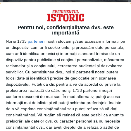
scriitorii și poeții au reflectat această...
Pentru noi, confidențialitatea dvs. este
importantă
Noi și 1733
parteneri
i noștri stocăm și/sau accesăm informații pe
un dispozitiv, cum ar fi cookie-urile, și procesăm date personale,
cum ar fi identificatori unici și informații standard trimise de un
dispozitiv pentru publicitate și conținut personalizate, măsurarea
reclamelor și a conținutului, cercetarea audienței și dezvoltarea
serviciilor.
Cu permisiunea dvs., noi și partenerii noștri putem
folosi date și identificări precise de geolocație prin scanarea
dispozitivului. Puteți da clic pentru a vă da acordul cu privire la
ARTICOLE ONLINE
prelucrarea realizată de către noi și 1733 partenerii noștri
Cel mai controversat roman al literaturii americane
conform descrierii de mai sus. În mod alternativ, puteți accesa
Pe 18 februarie 1885, Mark Twain publică o capodoperă:
informații mai detaliate și vă puteți schimba preferințele înainte
„Aventurile lui Huckleberry Finn”. De atunci și...
de a vă exprima consimțământul sau puteți refuza să vă dați
consimțământul.
Vă rugăm să rețineți că este posibil ca anumite
prelucrări ale datelor dvs. cu caracter personal să nu necesite
consimțământul dvs., dar aveți dreptul de a refuza o astfel de