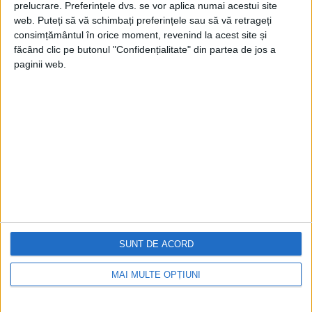
prelucrare. Preferințele dvs. se vor aplica numai acestui site
web. Puteți să vă schimbați preferințele sau să vă retrageți
consimțământul în orice moment, revenind la acest site și
făcând clic pe butonul "Confidențialitate" din partea de jos a
paginii web.
Cea mai mare revistă de istorie din Europa!
.
Media KIT
PORTOFOLIU
Capital
Evenimentul Zilei
Doctorul Zilei
Infofinanciar
SUNT DE ACORD
Infoactual
Editura de carte
EVZ Comunicate
MAI MULTE OPȚIUNI
Capital Comunicate
Animal Zoo