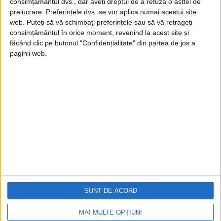
consimțământul dvs., dar aveți dreptul de a refuza o astfel de
prelucrare. Preferințele dvs. se vor aplica numai acestui site
web. Puteți să vă schimbați preferințele sau să vă retrageți
consimțământul în orice moment, revenind la acest site și
făcând clic pe butonul "Confidențialitate" din partea de jos a
paginii web.
Cea mai mare revistă de istorie din Europa!
.
Media KIT
PORTOFOLIU
Capital
Evenimentul Zilei
Doctorul Zilei
SUNT DE ACORD
Infofinanciar
Infoactual
Editura de carte
MAI MULTE OPȚIUNI