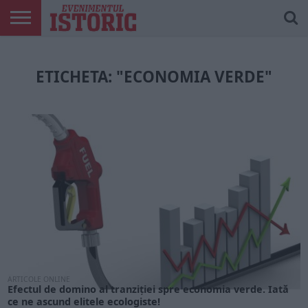
ARTICOLE
ONLINE
EDIȚII
ISTORIC
CONTUL
TIPĂRITE
PLAY
MEU
ETICHETA: "ECONOMIA VERDE"
ARTICOLE ONLINE
Efectul de domino al tranziției spre economia verde. Iată
ce ne ascund elitele ecologiste!