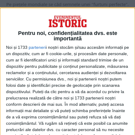
Pe piețele mondiale se căd semnele unei "furtuni perfecte".
Pe lângă creșterea puternică a prețurilor la...
Pentru noi, confidențialitatea dvs. este
importantă
Noi și 1733
parteneri
i noștri stocăm și/sau accesăm informații pe
un dispozitiv, cum ar fi cookie-urile, și procesăm date personale,
cum ar fi identificatori unici și informații standard trimise de un
dispozitiv pentru publicitate și conținut personalizate, măsurarea
reclamelor și a conținutului, cercetarea audienței și dezvoltarea
serviciilor.
Cu permisiunea dvs., noi și partenerii noștri putem
folosi date și identificări precise de geolocație prin scanarea
dispozitivului. Puteți da clic pentru a vă da acordul cu privire la
ARTICOLE ONLINE
prelucrarea realizată de către noi și 1733 partenerii noștri
Prima țară distrusă de tranziția spre o „economie verde”.
Război total pentru resurse
conform descrierii de mai sus. În mod alternativ, puteți accesa
informații mai detaliate și vă puteți schimba preferințele înainte
Statele Unite și Uniunea Europeană vorbesc neîncetat de
tranziția spre "economia verde". Miza economică este
de a vă exprima consimțământul sau puteți refuza să vă dați
uriașă,...
consimțământul.
Vă rugăm să rețineți că este posibil ca anumite
prelucrări ale datelor dvs. cu caracter personal să nu necesite