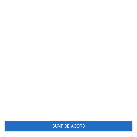
ARTICOLE ONLINE
Impresarul artiștilor români în comunism
Înainte de 1989 nu se vorbea oficial despre impresari, pentru
că nu se punea problema reprezentării...
MORE POSTS
SUNT DE ACORD