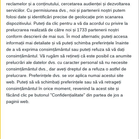
reclamelor și a conținutului, cercetarea audienței și dezvoltarea
serviciilor.
Cu permisiunea dvs., noi și partenerii noștri putem
folosi date și identificări precise de geolocație prin scanarea
dispozitivului. Puteți da clic pentru a vă da acordul cu privire la
prelucrarea realizată de către noi și 1733 partenerii noștri
conform descrierii de mai sus. În mod alternativ, puteți accesa
informații mai detaliate și vă puteți schimba preferințele înainte
de a vă exprima consimțământul sau puteți refuza să vă dați
consimțământul.
Vă rugăm să rețineți că este posibil ca anumite
prelucrări ale datelor dvs. cu caracter personal să nu necesite
ARTICOLE ONLINE
Despre eterna problemă a funcționarului public din
consimțământul dvs., dar aveți dreptul de a refuza o astfel de
România într-un articol din 1937
prelucrare. Preferințele dvs. se vor aplica numai acestui site
În Revista Funcţionarilor PUBLICI nr. 7-8 din iulie-august
web. Puteți să vă schimbați preferințele sau să vă retrageți
1937 Ioan Gh. Popescu-Peioan, funcţionar în Ministerul
consimțământul în orice moment, revenind la acest site și
Finanţelor,...
făcând clic pe butonul "Confidențialitate" din partea de jos a
paginii web.