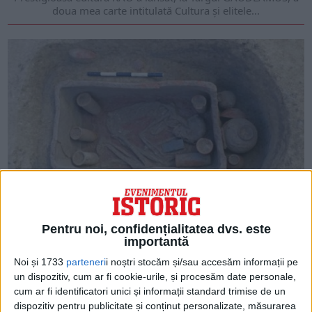
doua mea carte intitulată Cultura și elitele...
ARTICOLE ONLINE
Zeci de morminte rare, cu sicrie din lut, descoperite în
Egipt
Pentru noi, confidențialitatea dvs. este
importantă
Egiptul se află, de aproape un an, într-o zodie norocoasă, a
descoperirilor de importanţă majoră pentru...
Noi și 1733
parteneri
i noștri stocăm și/sau accesăm informații pe
un dispozitiv, cum ar fi cookie-urile, și procesăm date personale,
cum ar fi identificatori unici și informații standard trimise de un
dispozitiv pentru publicitate și conținut personalizate, măsurarea