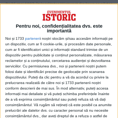
Pe 26 mai 1907, în localitatea Winterset din Iowa se năștea
Marion Michael Morrison, cel care...
Pentru noi, confidențialitatea dvs. este
importantă
Noi și 1733
parteneri
i noștri stocăm și/sau accesăm informații pe
un dispozitiv, cum ar fi cookie-urile, și procesăm date personale,
cum ar fi identificatori unici și informații standard trimise de un
dispozitiv pentru publicitate și conținut personalizate, măsurarea
reclamelor și a conținutului, cercetarea audienței și dezvoltarea
serviciilor.
Cu permisiunea dvs., noi și partenerii noștri putem
folosi date și identificări precise de geolocație prin scanarea
dispozitivului. Puteți da clic pentru a vă da acordul cu privire la
prelucrarea realizată de către noi și 1733 partenerii noștri
ARTICOLE ONLINE
Fabuloasa poveste a Șerifului care l-a ucis pe Billy The Kid
conform descrierii de mai sus. În mod alternativ, puteți accesa
Pat Garett apare într-o mulțime de filme care îl au ca erou
informații mai detaliate și vă puteți schimba preferințele înainte
principal pe Billy The...
de a vă exprima consimțământul sau puteți refuza să vă dați
consimțământul.
Vă rugăm să rețineți că este posibil ca anumite
prelucrări ale datelor dvs. cu caracter personal să nu necesite
consimțământul dvs., dar aveți dreptul de a refuza o astfel de