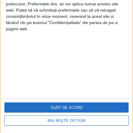
prelucrare. Preferințele dvs. se vor aplica numai acestui site
web. Puteți să vă schimbați preferințele sau să vă retrageți
consimțământul în orice moment, revenind la acest site și
făcând clic pe butonul "Confidențialitate" din partea de jos a
paginii web.
Cea mai mare revistă de istorie din Europa!
.
Media KIT
PORTOFOLIU
Capital
Evenimentul Zilei
Doctorul Zilei
Infofinanciar
SUNT DE ACORD
Infoactual
Editura de carte
MAI MULTE OPȚIUNI
EVZ Comunicate
Capital Comunicate