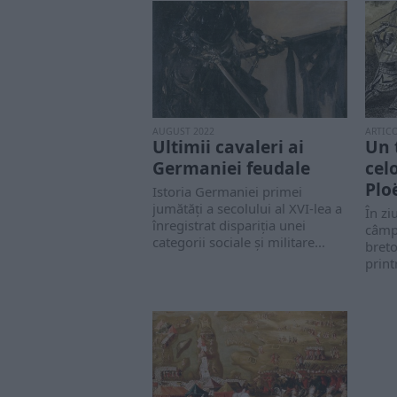
AUGUST 2022
ARTIC
Ultimii cavaleri ai
Un 
Germaniei feudale
celo
Plo
Istoria Germaniei primei
jumătăţi a secolului al XVI-lea a
În zi
înregistrat dispariţia unei
câmp
categorii sociale şi militare...
breto
print