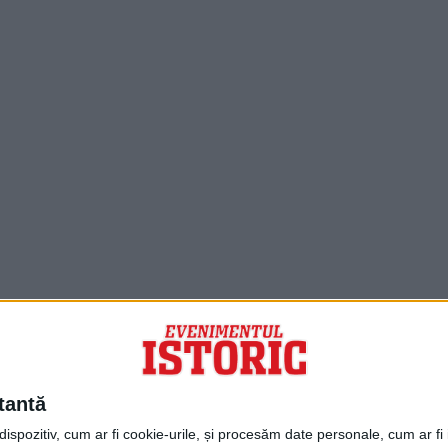
PORTOFOLIU
Capital
Evenimentul Zilei
tantă
Doctorul Zilei
Infofinanciar
spozitiv, cum ar fi cookie-urile, și procesăm date personale, cum ar fi id