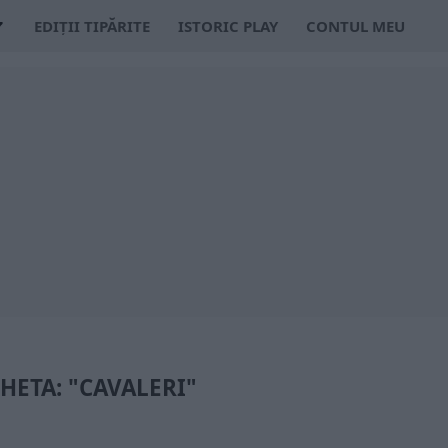
EDIȚII TIPĂRITE
ISTORIC PLAY
CONTUL MEU
CHETA: "CAVALERI"