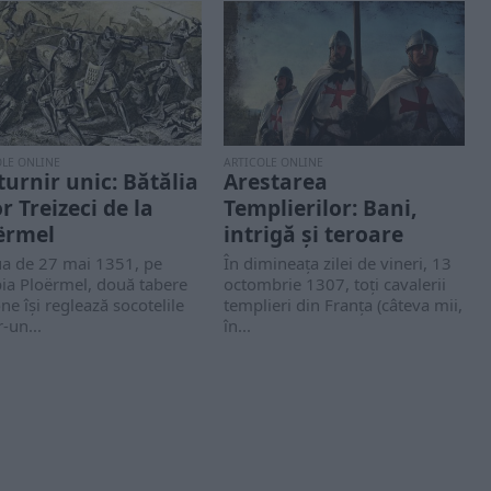
OLE ONLINE
ARTICOLE ONLINE
turnir unic: Bătălia
Arestarea
r Treizeci de la
Templierilor: Bani,
ërmel
intrigă și teroare
ua de 27 mai 1351, pe
În dimineața zilei de vineri, 13
ia Ploërmel, două tabere
octombrie 1307, toți cavalerii
ne își reglează socotelile
templieri din Franța (câteva mii,
r-un...
în...