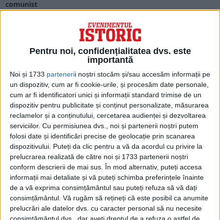
comunist
Chiar dacă începuturile turismului românesc la Marea Neagră
se leagă de orașul Balcic, intrat în componența...
Pentru noi, confidențialitatea dvs. este
importantă
Noi și 1733
parteneri
i noștri stocăm și/sau accesăm informații pe
un dispozitiv, cum ar fi cookie-urile, și procesăm date personale,
cum ar fi identificatori unici și informații standard trimise de un
dispozitiv pentru publicitate și conținut personalizate, măsurarea
reclamelor și a conținutului, cercetarea audienței și dezvoltarea
serviciilor.
Cu permisiunea dvs., noi și partenerii noștri putem
folosi date și identificări precise de geolocație prin scanarea
dispozitivului. Puteți da clic pentru a vă da acordul cu privire la
prelucrarea realizată de către noi și 1733 partenerii noștri
ARTICOLE ONLINE
conform descrierii de mai sus. În mod alternativ, puteți accesa
Venirea bulgarilor în Dobrogea… abia în secolul al XIX-lea
informații mai detaliate și vă puteți schimba preferințele înainte
Bulgarii s-au stabilit în Dobrogea, în calitate de coloniști, în
de a vă exprima consimțământul sau puteți refuza să vă dați
cursul secolului al XIX-lea.
consimțământul.
Vă rugăm să rețineți că este posibil ca anumite
prelucrări ale datelor dvs. cu caracter personal să nu necesite
consimțământul dvs., dar aveți dreptul de a refuza o astfel de