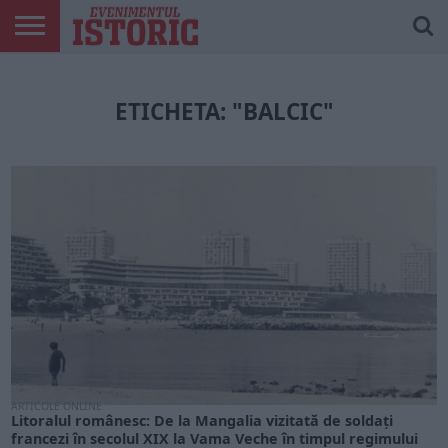
ARTICOLE
ONLINE
EDIȚII
ISTORIC
CONTUL
TIPĂRITE
PLAY
MEU
ETICHETA: "BALCIC"
ARTICOLE ONLINE
Litoralul românesc: De la Mangalia vizitată de soldați
francezi în secolul XIX la Vama Veche în timpul regimului