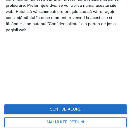
prelucrare. Preferințele dvs. se vor aplica numai acestui site
web. Puteți să vă schimbați preferințele sau să vă retrageți
consimțământul în orice moment, revenind la acest site și
făcând clic pe butonul "Confidențialitate" din partea de jos a
paginii web.
Cea mai mare revistă de istorie din Europa!
.
Media KIT
PORTOFOLIU
Capital
Evenimentul Zilei
Doctorul Zilei
Infofinanciar
SUNT DE ACORD
Infoactual
Editura de carte
MAI MULTE OPȚIUNI
EVZ Comunicate