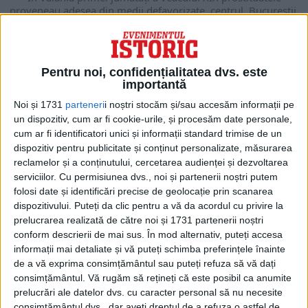
proveneau adesea din medii defavorizate, centrul, Bucureștii,
atrăgând...
Pentru noi, confidențialitatea dvs. este
importantă
Noi și 1731
parteneri
i noștri stocăm și/sau accesăm informații pe
un dispozitiv, cum ar fi cookie-urile, și procesăm date personale,
cum ar fi identificatori unici și informații standard trimise de un
dispozitiv pentru publicitate și conținut personalizate, măsurarea
reclamelor și a conținutului, cercetarea audienței și dezvoltarea
serviciilor.
Cu permisiunea dvs., noi și partenerii noștri putem
folosi date și identificări precise de geolocație prin scanarea
dispozitivului. Puteți da clic pentru a vă da acordul cu privire la
ARTICOLE ONLINE
prelucrarea realizată de către noi și 1731 partenerii noștri
Distracțiile la curtea domnitorilor fanarioți:
conform descrierii de mai sus. În mod alternativ, puteți accesa
meterhaneaua, măscăricii, caraghiozul și șeitarii
informații mai detaliate și vă puteți schimba preferințele înainte
Oaspeții din Apus, care ajungeau la București pe vremea
de a vă exprima consimțământul sau puteți refuza să vă dați
domnitorului Nicolae Mavrogheni și erau invitați la...
consimțământul.
Vă rugăm să rețineți că este posibil ca anumite
prelucrări ale datelor dvs. cu caracter personal să nu necesite
consimțământul dvs., dar aveți dreptul de a refuza o astfel de