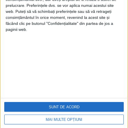
prelucrare. Preferințele dvs. se vor aplica numai acestui site
web. Puteți să vă schimbați preferințele sau să vă retrageți
consimțământul în orice moment, revenind la acest site și
făcând clic pe butonul "Confidențialitate" din partea de jos a
paginii web.
Cea mai mare revistă de istorie din Europa!
.
Media KIT
PORTOFOLIU
Capital
Evenimentul Zilei
Doctorul Zilei
Infofinanciar
SUNT DE ACORD
Infoactual
Editura de carte
MAI MULTE OPȚIUNI
EVZ Comunicate