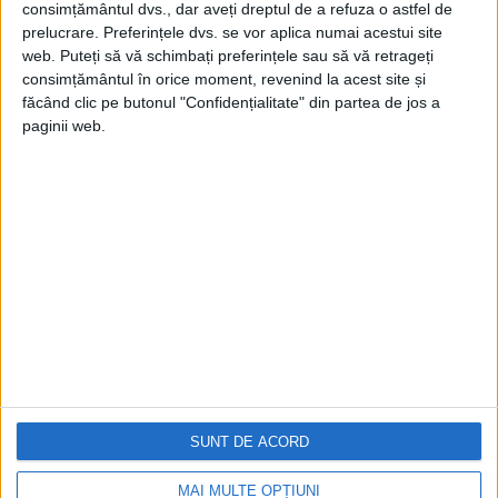
consimțământul dvs., dar aveți dreptul de a refuza o astfel de
prelucrare. Preferințele dvs. se vor aplica numai acestui site
web. Puteți să vă schimbați preferințele sau să vă retrageți
consimțământul în orice moment, revenind la acest site și
făcând clic pe butonul "Confidențialitate" din partea de jos a
paginii web.
Cea mai mare revistă de istorie din Europa!
.
Media KIT
PORTOFOLIU
Capital
Evenimentul Zilei
Doctorul Zilei
SUNT DE ACORD
Infofinanciar
Infoactual
MAI MULTE OPȚIUNI