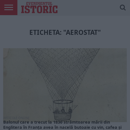
ARTICOLE
ONLINE
EDIȚII
ISTORIC
CONTUL
TIPĂRITE
PLAY
MEU
ETICHETA: "AEROSTAT"
ARTICOLE ONLINE
Balonul care a trecut la 1836 strâmtoarea mării din
Englitera în Franţa avea în nacelă butoaie cu vin, cafea și