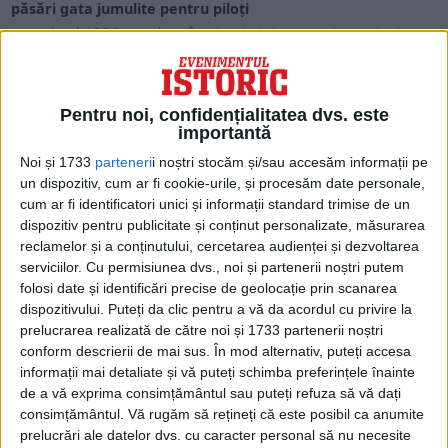
păsări gata jumulite pentru piloți
Anul 1836 va aduce în atenţia tuturor un important
eveniment aeronautic.
Pentru noi, confidențialitatea dvs. este
importantă
Noi și 1733
parteneri
i noștri stocăm și/sau accesăm informații pe
un dispozitiv, cum ar fi cookie-urile, și procesăm date personale,
cum ar fi identificatori unici și informații standard trimise de un
dispozitiv pentru publicitate și conținut personalizate, măsurarea
reclamelor și a conținutului, cercetarea audienței și dezvoltarea
serviciilor.
Cu permisiunea dvs., noi și partenerii noștri putem
folosi date și identificări precise de geolocație prin scanarea
dispozitivului. Puteți da clic pentru a vă da acordul cu privire la
prelucrarea realizată de către noi și 1733 partenerii noștri
ARTICOLE ONLINE
Câteva femei au leşinat şi cele îngreunate timpuriu au
conform descrierii de mai sus. În mod alternativ, puteți accesa
născut. Primele texte tipărite într-un periodic de limbă
informații mai detaliate și vă puteți schimba preferințele înainte
română despre parașută
de a vă exprima consimțământul sau puteți refuza să vă dați
La Iaşi, în 1829, curând după începerea apariţiei sale, Albina
consimțământul.
Vă rugăm să rețineți că este posibil ca anumite
Românească publică, din „Rossia”, două ştiri...
prelucrări ale datelor dvs. cu caracter personal să nu necesite