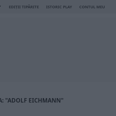
EDIȚII TIPĂRITE
ISTORIC PLAY
CONTUL MEU
A: "ADOLF EICHMANN"