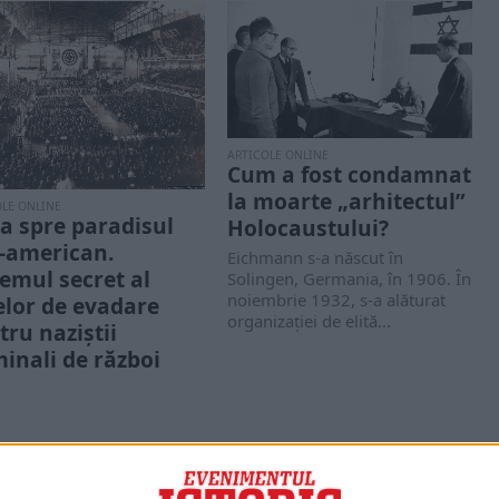
ARTICOLE ONLINE
Cum a fost condamnat
la moarte „arhitectul”
OLE ONLINE
a spre paradisul
Holocaustului?
-american.
Eichmann s-a născut în
temul secret al
Solingen, Germania, în 1906. În
noiembrie 1932, s-a alăturat
elor de evadare
organizației de elită...
tru naziștii
minali de război
cel de-al Doilea Război
al, mii de criminali de
i naziști au scăpat de
ie...
PORTOFOLIU