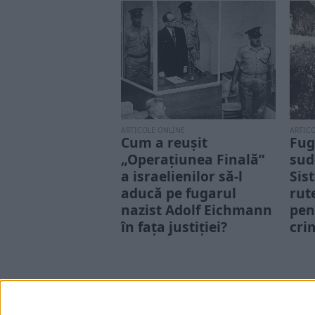
ARTICOLE ONLINE
ARTIC
Cum a reușit
Fug
„Operațiunea Finală”
sud
a israelienilor să-l
Sis
aducă pe fugarul
rut
nazist Adolf Eichmann
pen
în fața justiției?
cri
Adolf Eichmann a evitat să fie
După 
capturat și judecat timp de
Mondi
aproape 15 ani înainte ca...
războ
justiț