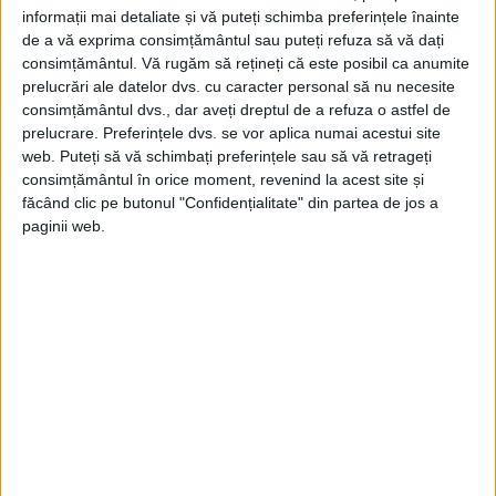
informații mai detaliate și vă puteți schimba preferințele înainte
de a vă exprima consimțământul sau puteți refuza să vă dați
consimțământul.
Vă rugăm să rețineți că este posibil ca anumite
prelucrări ale datelor dvs. cu caracter personal să nu necesite
consimțământul dvs., dar aveți dreptul de a refuza o astfel de
prelucrare. Preferințele dvs. se vor aplica numai acestui site
web. Puteți să vă schimbați preferințele sau să vă retrageți
consimțământul în orice moment, revenind la acest site și
făcând clic pe butonul "Confidențialitate" din partea de jos a
paginii web.
FEBRUARIE 2018
Fragmente de istorie recentă. Războiul ruso-georgian și
surpriza strategică pentru întreaga lume
Am ales pentru acest prim număr al revistei, unde-mi propun
un exercițiu constant de revizuire a...