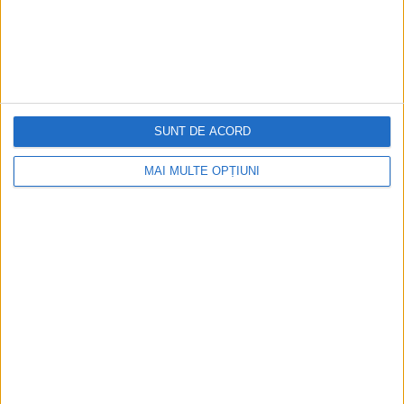
Cea mai mare revistă de istorie din Europa!
.
Media KIT
SUNT DE ACORD
PORTOFOLIU
MAI MULTE OPȚIUNI
Capital
Evenimentul Zilei
Doctorul Zilei
Infofinanciar
Infoactual
Editura de carte
EVZ Comunicate
Capital Comunicate
Animal Zoo
Capital Comunicate