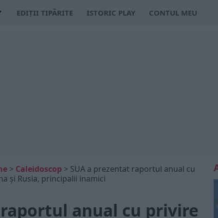
EDIȚII TIPĂRITE
ISTORIC PLAY
CONTUL MEU
ne
>
Caleidoscop
>
SUA a prezentat raportul anual cu
a și Rusia, principalii inamici
raportul anual cu privire