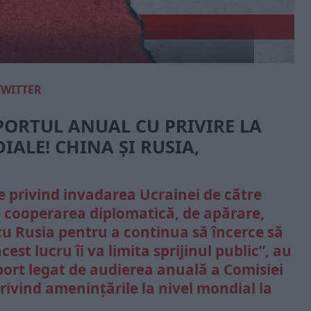
TWITTER
PORTUL ANUAL CU PRIVIRE LA
ALE! CHINA ȘI RUSIA,
le privind invadarea Ucrainei de către
e cooperarea diplomatică, de apărare,
u Rusia pentru a continua să încerce să
st lucru îi va limita sprijinul public”, au
port legat de audierea anuală a Comisiei
rivind amenințările la nivel mondial la