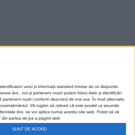
entificatori unici și informații standard trimise de un dispozitiv
unea dvs., noi și partenerii noștri putem folosi date și identificări
3 partenerii noștri conform descrierii de mai sus. În mod alternativ,
 consimțământul.
Vă rugăm să rețineți că este posibil ca anumite
ferințele dvs. se vor aplica numai acestui site web. Puteți să vă
 din partea de jos a paginii web.
SUNT DE ACORD