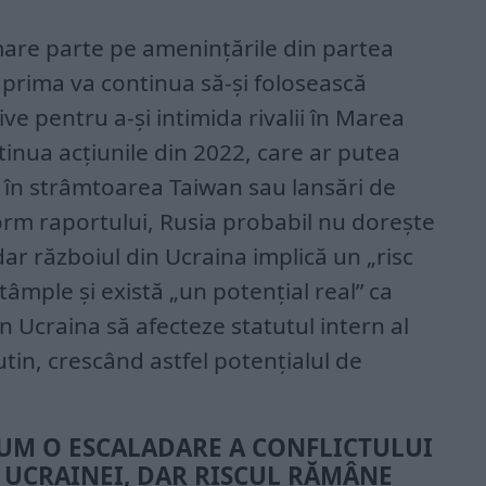
mare parte pe amenințările din partea
ă prima va continua să-și folosească
tive pentru a-şi intimida rivalii în Marea
ntinua acţiunile din 2022, care ar putea
i în strâmtoarea Taiwan sau lansări de
rm raportului, Rusia probabil nu doreşte
dar războiul din Ucraina implică un „risc
tâmple și există „un potențial real” ca
în Ucraina să afecteze statutul intern al
utin, crescând astfel potențialul de
CUM O ESCALADARE A CONFLICTULUI
 UCRAINEI, DAR RISCUL RĂMÂNE