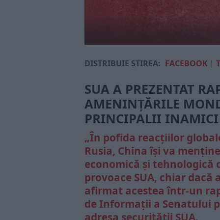
DISTRIBUIE ȘTIREA:
FACEBOOK
|
SUA A PREZENTAT RA
AMENINȚĂRILE MONDI
PRINCIPALII INAMICI
„În pofida reacțiilor globa
Rusia, China își va mențin
economică și tehnologică c
provoace SUA, chiar dacă ace
afirmat acestea într-un ra
de Informații a Senatului p
adresa securității SUA.