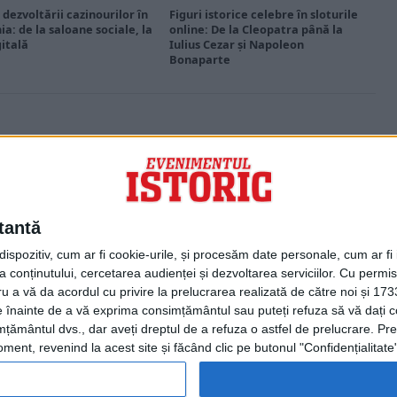
 dezvoltării cazinourilor în
Figuri istorice celebre în sloturile
a: de la saloane sociale, la
online: De la Cleopatra până la
gitală
Iulius Cezar și Napoleon
Bonaparte
PORTOFOLIU
Capital
Evenimentul Zilei
tantă
Doctorul Zilei
Infofinanciar
spozitiv, cum ar fi cookie-urile, și procesăm date personale, cum ar fi id
Infoactual
 conținutului, cercetarea audienței și dezvoltarea serviciilor.
Cu permisi
Editura de carte
ru a vă da acordul cu privire la prelucrarea realizată de către noi și 173
EVZ Comunicate
ele înainte de a vă exprima consimțământul sau puteți refuza să vă dați
Capital Comunicate
țământul dvs., dar aveți dreptul de a refuza o astfel de prelucrare. Pre
Animal Zoo
ent, revenind la acest site și făcând clic pe butonul "Confidențialitate"
Capital Comunicate