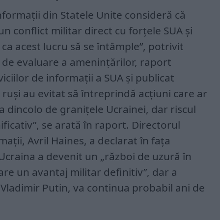
nformații din Statele Unite consideră că
 conflict militar direct cu forțele SUA și
ca acest lucru să se întâmple”, potrivit
t de evaluare a amenințărilor, raport
ciilor de informații a SUA şi publicat
 ruși au evitat să întreprindă acțiuni care ar
a dincolo de granițele Ucrainei, dar riscul
cativ”, se arată în raport. Directorul
ații, Avril Haines, a declarat în fața
Ucraina a devenit un „război de uzură în
are un avantaj militar definitiv”, dar a
 Vladimir Putin, va continua probabil ani de