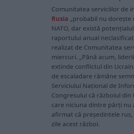
Comunitatea serviciilor de i
Rusia
„probabil nu dorește un
NATO, dar există potențialul 
raportului anual neclasifica
realizat de Comunitatea servi
miercuri. „Până acum, liderii
extinde conflictul din Ucrain
de escaladare rămâne semnifi
Serviciului Național de Inform
Congresului că războiul din 
care niciuna dintre părți nu 
afirmat că președintele rus,
zile acest război.