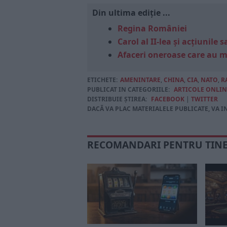
Din ultima ediție ...
Regina României
Carol al II-lea și acțiunil
Afaceri oneroase care au 
ETICHETE:
AMENINTARE
,
CHINA
,
CIA
,
NATO
,
R
PUBLICAT IN CATEGORIILE:
ARTICOLE ONLIN
DISTRIBUIE ȘTIREA:
FACEBOOK
|
TWITTER
DACĂ VA PLAC MATERIALELE PUBLICATE, VA I
RECOMANDARI PENTRU TIN