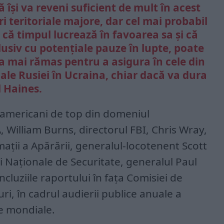
își va reveni suficient de mult în acest
i teritoriale majore, dar cel mai probabil
 că timpul lucrează în favoarea sa și că
lusiv cu potențiale pauze în lupte, poate
-a mai rămas pentru a asigura în cele din
ale Rusiei în Ucraina, chiar dacă va dura
l Haines.
ali americani de top din domeniul
A, William Burns, directorul FBI, Chris Wray,
mații a Apărării, generalul-locotenent Scott
ei Naționale de Securitate, generalul Paul
luziile raportului în fața Comisiei de
ri, în cadrul audierii publice anuale a
le mondiale.