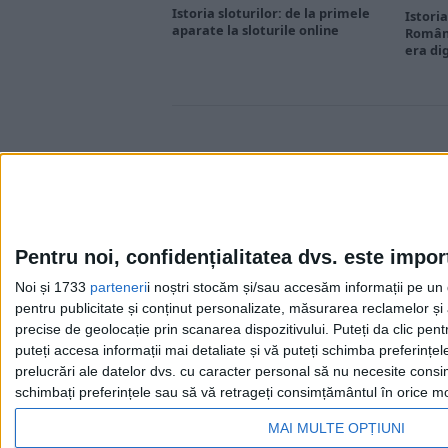
Istoria sloturilor: de la primele
Istoria
aparate la sloturile online
Români
era di
Pentru noi, confidențialitatea dvs. este impor
Noi și 1733
parteneri
i noștri stocăm și/sau accesăm informații pe un di
Cea mai mare revistă de istorie din Europa!
.
pentru publicitate și conținut personalizate, măsurarea reclamelor și a
Media KIT
precise de geolocație prin scanarea dispozitivului. Puteți da clic pent
puteți accesa informații mai detaliate și vă puteți schimba preferinț
prelucrări ale datelor dvs. cu caracter personal să nu necesite consim
schimbați preferințele sau să vă retrageți consimțământul în orice mom
MAI MULTE OPȚIUNI