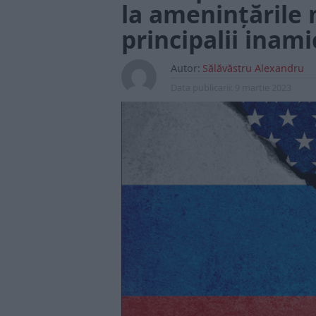
la amenințările 
principalii inami
Autor:
Sălăvăstru Alexandru
Data publicarii:
9 martie 2023