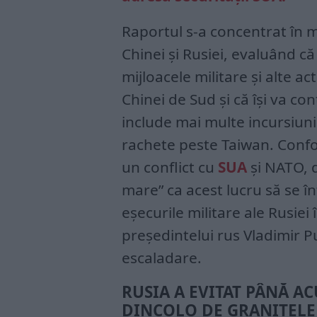
Raportul s-a concentrat în 
Chinei și Rusiei, evaluând c
mijloacele militare și alte ac
Chinei de Sud și că îşi va co
include mai multe incursiun
rachete peste Taiwan. Confo
un conflict cu
SUA
și NATO, 
mare” ca acest lucru să se în
eșecurile militare ale Rusiei 
președintelui rus Vladimir P
escaladare.
RUSIA A EVITAT PÂNĂ A
DINCOLO DE GRANIŢELE