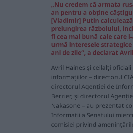
„Nu credem că armata rusă 
an pentru a obține câștigur
[Vladimir] Putin calculează
prelungirea războiului, inc
fi cea mai bună cale care i
urmă interesele strategice 
ani de zile”, a declarat Avri
Avril Haines și ceilalți ofici
informațiilor – directorul CI
directorul Agenției de Infor
Berrier, și directorul Agenți
Nakasone – au prezentat conc
Informații a Senatului miercu
comisiei privind amenințări