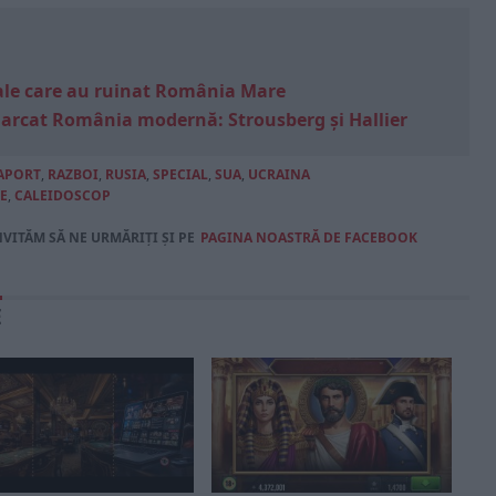
e sale care au ruinat România Mare
marcat România modernă: Strousberg și Hallier
APORT
,
RAZBOI
,
RUSIA
,
SPECIAL
,
SUA
,
UCRAINA
E
,
CALEIDOSCOP
NVITĂM SĂ NE URMĂRIȚI ȘI PE
PAGINA NOASTRĂ DE FACEBOOK
E