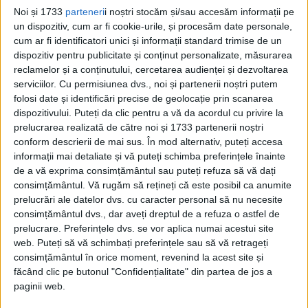
În consecință, Washingtonul a adoptat o
Noi și 1733
parteneri
i noștri stocăm și/sau accesăm informații pe
politică de „duritate” la adresa fostului său
un dispozitiv, cum ar fi cookie-urile, și procesăm date personale,
cum ar fi identificatori unici și informații standard trimise de un
aliat de război.
dispozitiv pentru publicitate și conținut personalizate, măsurarea
reclamelor și a conținutului, cercetarea audienței și dezvoltarea
Iranul a devenit un test al acestei noi
serviciilor.
Cu permisiunea dvs., noi și partenerii noștri putem
folosi date și identificări precise de geolocație prin scanarea
politici. Sovieticii au decis să intervină în
dispozitivului. Puteți da clic pentru a vă da acordul cu privire la
Iran. Temându-se că britanicii și americanii
prelucrarea realizată de către noi și 1733 partenerii noștri
conform descrierii de mai sus. În mod alternativ, puteți accesa
conspiră pentru a refuza Rusiei propria
informații mai detaliate și vă puteți schimba preferințele înainte
sferă de influență în Iran, sovieticii vin în
de a vă exprima consimțământul sau puteți refuza să vă dați
consimțământul.
Vă rugăm să rețineți că este posibil ca anumite
ajutorul unui grup rebel iranian din
prelucrări ale datelor dvs. cu caracter personal să nu necesite
regiunea de nord a țării.
consimțământul dvs., dar aveți dreptul de a refuza o astfel de
prelucrare. Preferințele dvs. se vor aplica numai acestui site
web. Puteți să vă schimbați preferințele sau să vă retrageți
La începutul lui 1946, Statele Unite se
consimțământul în orice moment, revenind la acest site și
plâng la Națiunile Unite în legătură cu
făcând clic pe butonul "Confidențialitate" din partea de jos a
paginii web.
situația din Iran și îi acuză pe sovietici că se