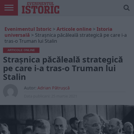
ARTICOLE
ONLINE
EDIȚII
ISTORIC
CONTUL
Evenimentul Istoric
>
Articole online
>
Istoria
TIPĂRITE
PLAY
MEU
universală
>
Strașnica păcăleală strategică pe care i-a
tras-o Truman lui Stalin
ARTICOLE ONLINE
Strașnica păcăleală strategică
pe care i-a tras-o Truman lui
Stalin
Autor:
Adrian Pătrușcă
Data publicarii:
25 martie 2021