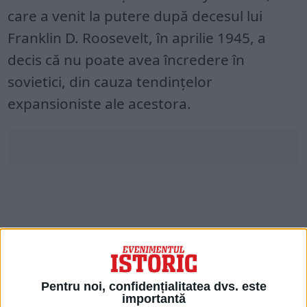
care a venit la putere după decesul lui
Franklin D. Roosevelt, în aprilie 1945, a
decis că nu poate avea încredere în
sovietici, din cauza tendințelor
expansioniste ale acestora.
Pentru noi, confidențialitatea dvs. este
importantă