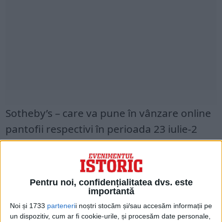
Sotheby’s – care va pune în vânzare online
pantofii respectivi în perioada 23 iulie-2
august – estimează că ar putea fi
adjudecaţi pentru 800.000 până la 1,2
milioane dolari, conform comunicatului
Pentru noi, confidențialitatea dvs. este
citat de Agerpres.
importantă
Noi și 1733
parteneri
i noștri stocăm și/sau accesăm informații pe
Conform casei de licitaţii, aceasta este „cea
un dispozitiv, cum ar fi cookie-urile, și procesăm date personale,