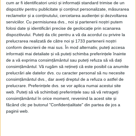
cum ar fi identificatori unici și informații standard trimise de un
mai mare valoare propusă vreodată la o
dispozitiv pentru publicitate și conținut personalizate, măsurarea
licitaţie pentru pantofi de atletism”.
reclamelor și a conținutului, cercetarea audienței și dezvoltarea
serviciilor.
Cu permisiunea dvs., noi și partenerii noștri putem
folosi date și identificări precise de geolocație prin scanarea
BASCHEȚII LUI KANYE WEST
dispozitivului. Puteți da clic pentru a vă da acordul cu privire la
prelucrarea realizată de către noi și 1733 partenerii noștri
În aprilie, o pereche de bascheţi Nike, Air
conform descrierii de mai sus. În mod alternativ, puteți accesa
Yeezy 1, purtaţi de rapperul Kanye West, a
informații mai detaliate și vă puteți schimba preferințele înainte
de a vă exprima consimțământul sau puteți refuza să vă dați
doborât toate recordurile, ajungând la 1,8
consimțământul.
Vă rugăm să rețineți că este posibil ca anumite
milioane dolari, tot la o licitaţie Sotheby’s.
prelucrări ale datelor dvs. cu caracter personal să nu necesite
consimțământul dvs., dar aveți dreptul de a refuza o astfel de
prelucrare. Preferințele dvs. se vor aplica numai acestui site
Printre alte 50 de loturi, casa de licitaţii va
web. Puteți să vă schimbați preferințele sau să vă retrageți
oferi spre vânzare o pereche de Converse
consimțământul în orice moment, revenind la acest site și
făcând clic pe butonul "Confidențialitate" din partea de jos a
Fastbreak cu care legenda baschetului
paginii web.
american Michael Jordan a jucat în
calificările pentru JO de la Los Angeles din