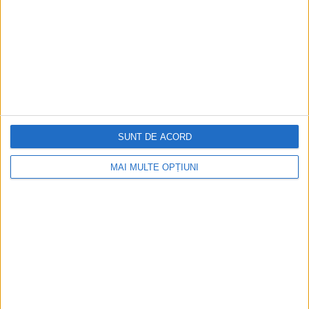
SUNT DE ACORD
MAI MULTE OPȚIUNI
Ediția tipărită
Mai multe articole