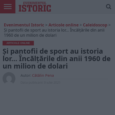
ARTICOLE
ONLINE
EDIȚII
ISTORIC
CONTUL
Evenimentul Istoric
>
Articole online
>
Caleidoscop
>
TIPĂRITE
PLAY
MEU
Și pantofii de sport au istoria lor… Încălțările din anii
1960 de un milion de dolari
ARTICOLE ONLINE
Și pantofii de sport au istoria
lor… Încălțările din anii 1960 de
un milion de dolari
Autor:
Cătălin Pena
Data publicarii:
9 iulie 2021